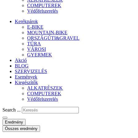
COMPUTEREK
Védőfelszerelés
Kerékpárok
E-BIKE
MOUNTAIN-BIKE
ORSZÁGÚTI&GRAVEL
TÚRA
VÁROSI
GYERMEK
Akció
BLOG
SZERVIZELÉS
Események
Kiegészítők
ALKATRÉSZEK
COMPUTEREK
Védőfelszerelés
Search ...
Eredmény
Összes eredmény