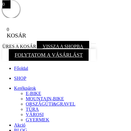
0
0
KOSÁR
ÜRES A KOSÁR
VISSZA A SHOPBA
FOLYTATOM A VÁSÁRLÁST
Főoldal
SHOP
Kerékpárok
E-BIKE
MOUNTAIN-BIKE
ORSZÁGÚTI&GRAVEL
TÚRA
VÁROSI
GYERMEK
Akció
BLOG