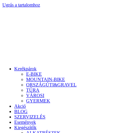
Ugrás a tartalomhoz
Kerékpárok
E-BIKE
MOUNTAIN-BIKE
ORSZÁGÚTI&GRAVEL
TÚRA
VÁROSI
GYERMEK
Akció
BLOG
SZERVIZELÉS
Események
Kiegészítők
ALKATRÉSZEK