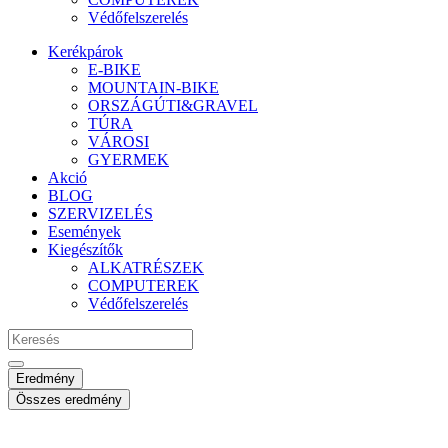
Védőfelszerelés
Kerékpárok
E-BIKE
MOUNTAIN-BIKE
ORSZÁGÚTI&GRAVEL
TÚRA
VÁROSI
GYERMEK
Akció
BLOG
SZERVIZELÉS
Események
Kiegészítők
ALKATRÉSZEK
COMPUTEREK
Védőfelszerelés
Search
...
Eredmény
Összes eredmény