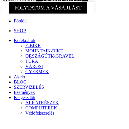
FOLYTATOM A VÁSÁRLÁST
Főoldal
SHOP
Kerékpárok
E-BIKE
MOUNTAIN-BIKE
ORSZÁGÚTI&GRAVEL
TÚRA
VÁROSI
GYERMEK
Akció
BLOG
SZERVIZELÉS
Események
Kiegészítők
ALKATRÉSZEK
COMPUTEREK
Védőfelszerelés