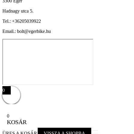
3300 Eger
Hadnagy utca 5.
Tel.:
+36205039922
Email.: bolt@egerbike.hu
0
0
KOSÁR
ÜRES A KOSÁR
VISSZA A SHOPBA