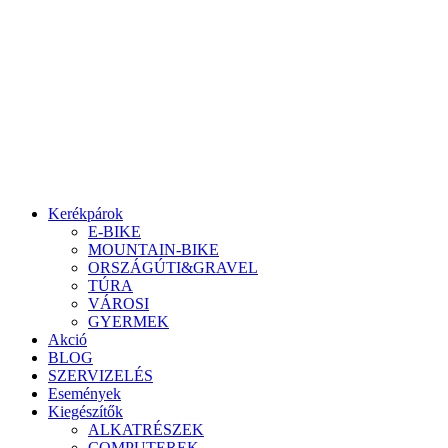
Ugrás
a
tartalomhoz
Kerékpárok
E-BIKE
MOUNTAIN-BIKE
ORSZÁGÚTI&GRAVEL
TÚRA
VÁROSI
GYERMEK
Akció
BLOG
SZERVIZELÉS
Események
Kiegészítők
ALKATRÉSZEK
COMPUTEREK