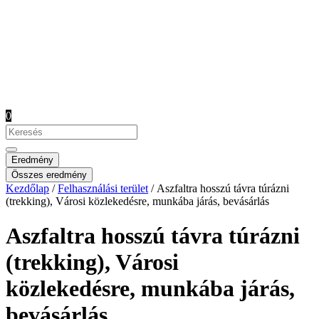
0
Search
...
Eredmény
Összes eredmény
Kezdőlap
/
Felhasználási terület
/ Aszfaltra hosszú távra túrázni
(trekking), Városi közlekedésre, munkába járás, bevásárlás
Aszfaltra hosszú távra túrázni
(trekking), Városi
közlekedésre, munkába járás,
bevásárlás