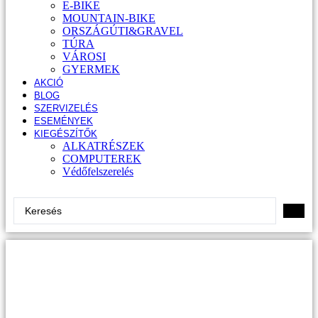
E-BIKE
MOUNTAIN-BIKE
ORSZÁGÚTI&GRAVEL
TÚRA
VÁROSI
GYERMEK
AKCIÓ
BLOG
SZERVIZELÉS
ESEMÉNYEK
KIEGÉSZÍTŐK
ALKATRÉSZEK
COMPUTEREK
Védőfelszerelés
Search
...