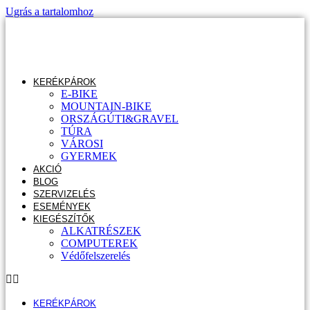
Ugrás a tartalomhoz
KERÉKPÁROK
E-BIKE
MOUNTAIN-BIKE
ORSZÁGÚTI&GRAVEL
TÚRA
VÁROSI
GYERMEK
AKCIÓ
BLOG
SZERVIZELÉS
ESEMÉNYEK
KIEGÉSZÍTŐK
ALKATRÉSZEK
COMPUTEREK
Védőfelszerelés
KERÉKPÁROK