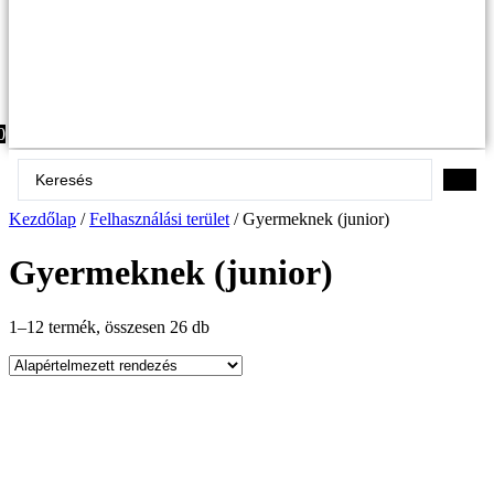
0
Search
...
Kezdőlap
/
Felhasználási terület
/ Gyermeknek (junior)
Gyermeknek (junior)
1–12 termék, összesen 26 db