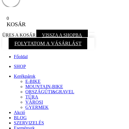
0
KOSÁR
ÜRES A KOSÁR
VISSZA A SHOPBA
FOLYTATOM A VÁSÁRLÁST
Főoldal
SHOP
Kerékpárok
E-BIKE
MOUNTAIN-BIKE
ORSZÁGÚTI&GRAVEL
TÚRA
VÁROSI
GYERMEK
Akció
BLOG
SZERVIZELÉS
Események