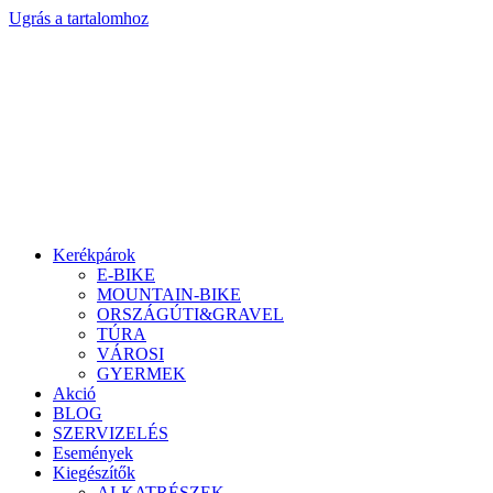
Ugrás a tartalomhoz
Kerékpárok
E-BIKE
MOUNTAIN-BIKE
ORSZÁGÚTI&GRAVEL
TÚRA
VÁROSI
GYERMEK
Akció
BLOG
SZERVIZELÉS
Események
Kiegészítők
ALKATRÉSZEK