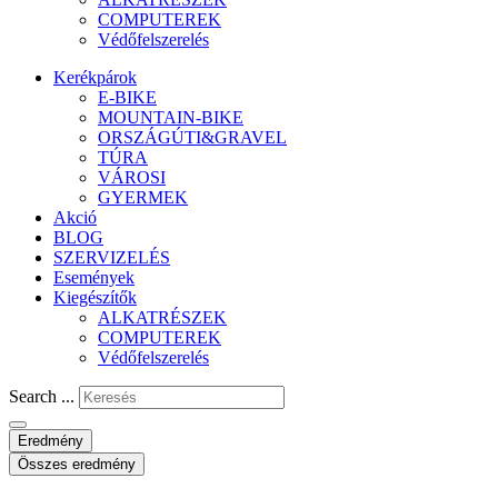
COMPUTEREK
Védőfelszerelés
Kerékpárok
E-BIKE
MOUNTAIN-BIKE
ORSZÁGÚTI&GRAVEL
TÚRA
VÁROSI
GYERMEK
Akció
BLOG
SZERVIZELÉS
Események
Kiegészítők
ALKATRÉSZEK
COMPUTEREK
Védőfelszerelés
Search ...
Eredmény
Összes eredmény