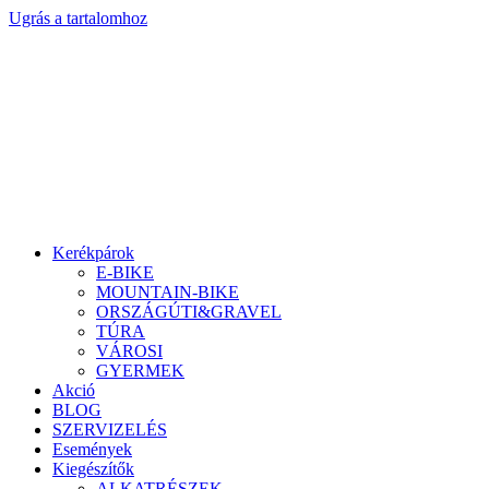
Ugrás a tartalomhoz
Kerékpárok
E-BIKE
MOUNTAIN-BIKE
ORSZÁGÚTI&GRAVEL
TÚRA
VÁROSI
GYERMEK
Akció
BLOG
SZERVIZELÉS
Események
Kiegészítők
ALKATRÉSZEK