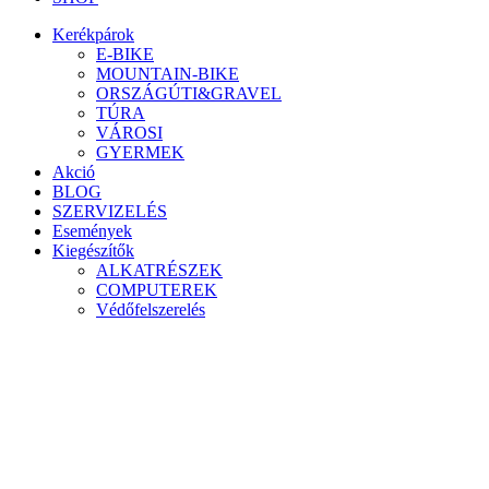
Kerékpárok
E-BIKE
MOUNTAIN-BIKE
ORSZÁGÚTI&GRAVEL
TÚRA
VÁROSI
GYERMEK
Akció
BLOG
SZERVIZELÉS
Események
Kiegészítők
ALKATRÉSZEK
COMPUTEREK
Védőfelszerelés