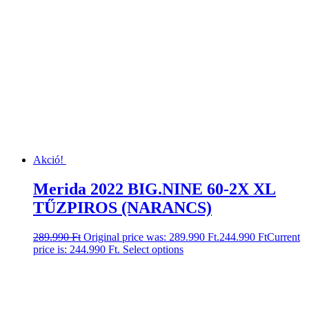
Akció!
Merida 2022 BIG.NINE 60-2X XL
TŰZPIROS (NARANCS)
289.990
Ft
Original price was: 289.990 Ft.
244.990
Ft
Current
price is: 244.990 Ft.
Select options