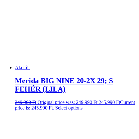
Akció!
Merida BIG NINE 20-2X 29; S
FEHÉR (LILA)
249.990
Ft
Original price was: 249.990 Ft.
245.990
Ft
Current
price is: 245.990 Ft.
Select options