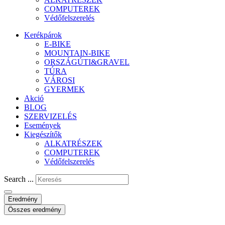
COMPUTEREK
Védőfelszerelés
Kerékpárok
E-BIKE
MOUNTAIN-BIKE
ORSZÁGÚTI&GRAVEL
TÚRA
VÁROSI
GYERMEK
Akció
BLOG
SZERVIZELÉS
Események
Kiegészítők
ALKATRÉSZEK
COMPUTEREK
Védőfelszerelés
Search ...
Eredmény
Összes eredmény