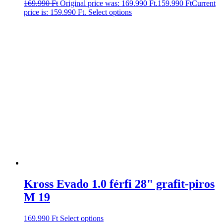
169.990
Ft
Original price was: 169.990 Ft.
159.990
Ft
Current
price is: 159.990 Ft.
Select options
Kross Evado 1.0 férfi 28" grafit-piros
M 19
169.990
Ft
Select options