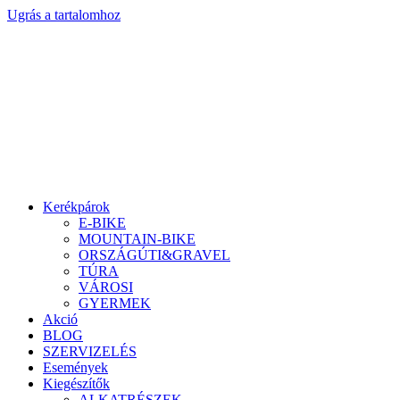
Ugrás a tartalomhoz
Kerékpárok
E-BIKE
MOUNTAIN-BIKE
ORSZÁGÚTI&GRAVEL
TÚRA
VÁROSI
GYERMEK
Akció
BLOG
SZERVIZELÉS
Események
Kiegészítők
ALKATRÉSZEK