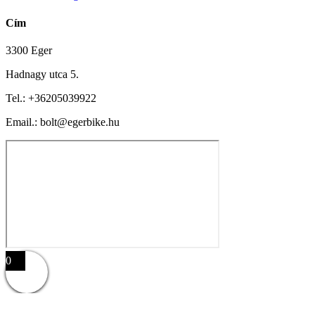
Cím
3300 Eger
Hadnagy utca 5.
Tel.:
+36205039922
Email.: bolt@egerbike.hu
0