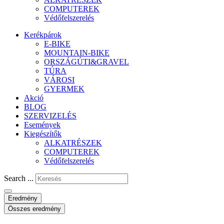
COMPUTEREK
Védőfelszerelés
Kerékpárok
E-BIKE
MOUNTAIN-BIKE
ORSZÁGÚTI&GRAVEL
TÚRA
VÁROSI
GYERMEK
Akció
BLOG
SZERVIZELÉS
Események
Kiegészítők
ALKATRÉSZEK
COMPUTEREK
Védőfelszerelés
Search ...
Eredmény
Összes eredmény