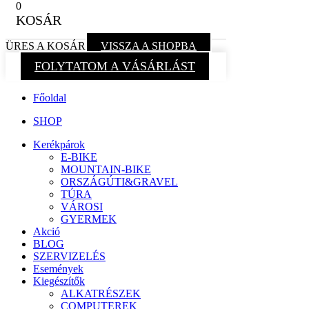
0
KOSÁR
ÜRES A KOSÁR
VISSZA A SHOPBA
FOLYTATOM A VÁSÁRLÁST
Főoldal
SHOP
Kerékpárok
E-BIKE
MOUNTAIN-BIKE
ORSZÁGÚTI&GRAVEL
TÚRA
VÁROSI
GYERMEK
Akció
BLOG
SZERVIZELÉS
Események
Kiegészítők
ALKATRÉSZEK
COMPUTEREK