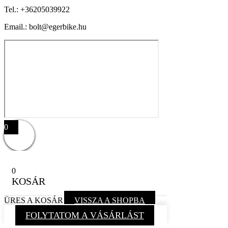
Tel.:
+36205039922
Email.: bolt@egerbike.hu
0
0
KOSÁR
ÜRES A KOSÁR
VISSZA A SHOPBA
FOLYTATOM A VÁSÁRLÁST