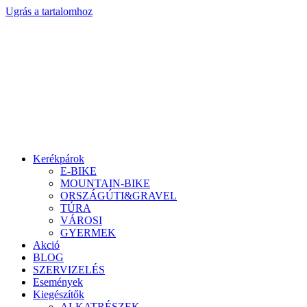
Ugrás a tartalomhoz
Kerékpárok
E-BIKE
MOUNTAIN-BIKE
ORSZÁGÚTI&GRAVEL
TÚRA
VÁROSI
GYERMEK
Akció
BLOG
SZERVIZELÉS
Események
Kiegészítők
ALKATRÉSZEK