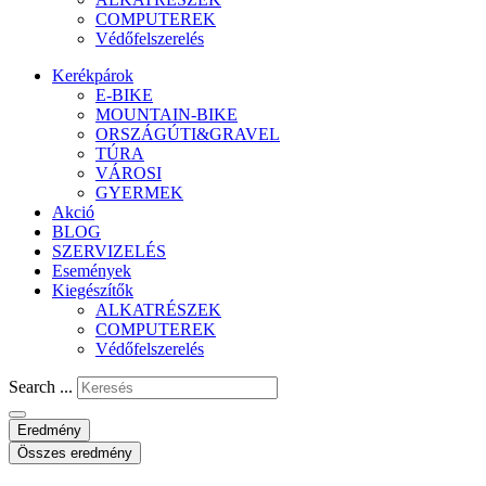
COMPUTEREK
Védőfelszerelés
Kerékpárok
E-BIKE
MOUNTAIN-BIKE
ORSZÁGÚTI&GRAVEL
TÚRA
VÁROSI
GYERMEK
Akció
BLOG
SZERVIZELÉS
Események
Kiegészítők
ALKATRÉSZEK
COMPUTEREK
Védőfelszerelés
Search ...
Eredmény
Összes eredmény