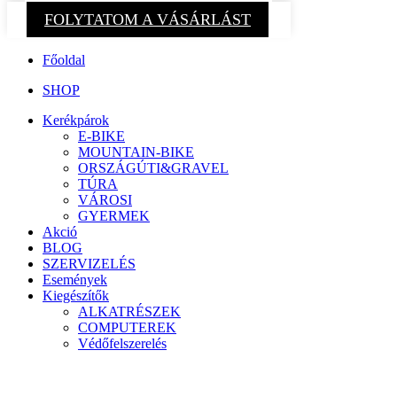
FOLYTATOM A VÁSÁRLÁST
Főoldal
SHOP
Kerékpárok
E-BIKE
MOUNTAIN-BIKE
ORSZÁGÚTI&GRAVEL
TÚRA
VÁROSI
GYERMEK
Akció
BLOG
SZERVIZELÉS
Események
Kiegészítők
ALKATRÉSZEK
COMPUTEREK
Védőfelszerelés