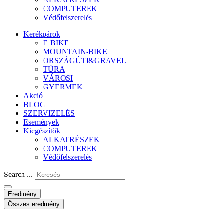
COMPUTEREK
Védőfelszerelés
Kerékpárok
E-BIKE
MOUNTAIN-BIKE
ORSZÁGÚTI&GRAVEL
TÚRA
VÁROSI
GYERMEK
Akció
BLOG
SZERVIZELÉS
Események
Kiegészítők
ALKATRÉSZEK
COMPUTEREK
Védőfelszerelés
Search ...
Eredmény
Összes eredmény