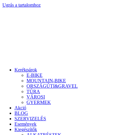
Ugrás a tartalomhoz
Kerékpárok
E-BIKE
MOUNTAIN-BIKE
ORSZÁGÚTI&GRAVEL
TÚRA
VÁROSI
GYERMEK
Akció
BLOG
SZERVIZELÉS
Események
Kiegészítők
ALKATRÉSZEK