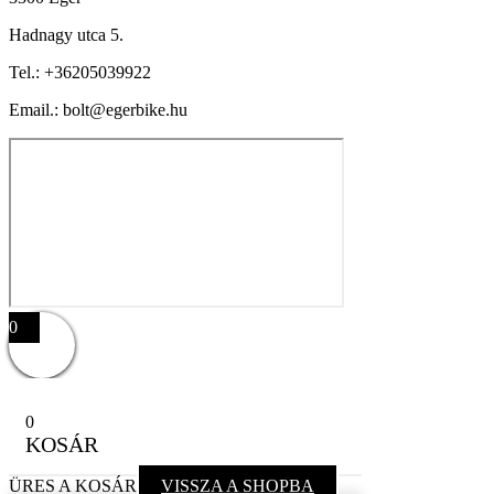
Hadnagy utca 5.
Tel.:
+36205039922
Email.: bolt@egerbike.hu
0
0
KOSÁR
ÜRES A KOSÁR
VISSZA A SHOPBA