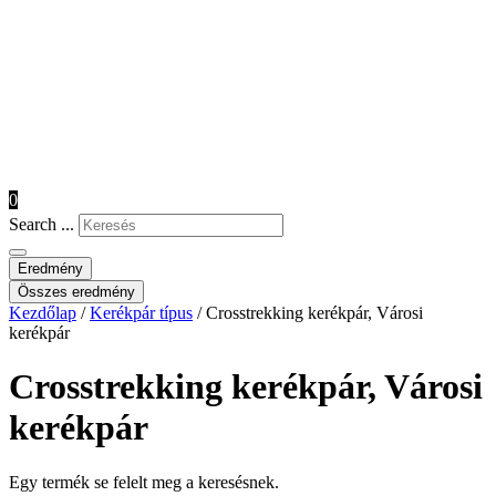
0
Search ...
Eredmény
Összes eredmény
Kezdőlap
/
Kerékpár típus
/ Crosstrekking kerékpár, Városi
kerékpár
Crosstrekking kerékpár, Városi
kerékpár
Egy termék se felelt meg a keresésnek.