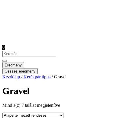
0
Search
...
Eredmény
Összes eredmény
Kezdőlap
/
Kerékpár típus
/ Gravel
Gravel
Mind a(z) 7 találat megjelenítve