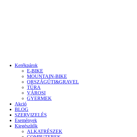
Ugrás
a
tartalomhoz
Kerékpárok
E-BIKE
MOUNTAIN-BIKE
ORSZÁGÚTI&GRAVEL
TÚRA
VÁROSI
GYERMEK
Akció
BLOG
SZERVIZELÉS
Események
Kiegészítők
ALKATRÉSZEK
COMPUTEREK