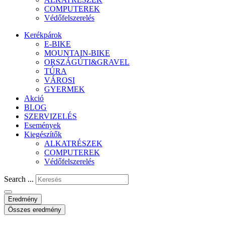
COMPUTEREK
Védőfelszerelés
Kerékpárok
E-BIKE
MOUNTAIN-BIKE
ORSZÁGÚTI&GRAVEL
TÚRA
VÁROSI
GYERMEK
Akció
BLOG
SZERVIZELÉS
Események
Kiegészítők
ALKATRÉSZEK
COMPUTEREK
Védőfelszerelés
Search ...
Eredmény
Összes eredmény