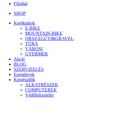
Főoldal
SHOP
Kerékpárok
E-BIKE
MOUNTAIN-BIKE
ORSZÁGÚTI&GRAVEL
TÚRA
VÁROSI
GYERMEK
Akció
BLOG
SZERVIZELÉS
Események
Kiegészítők
ALKATRÉSZEK
COMPUTEREK
Védőfelszerelés