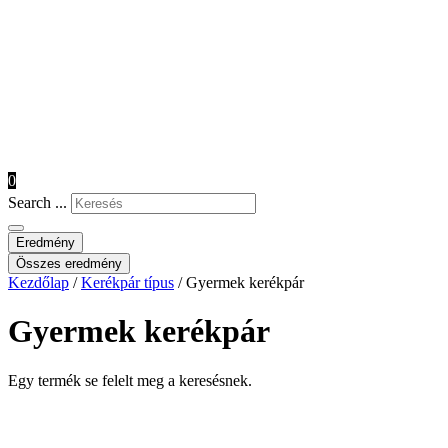
0
Search ...
Eredmény
Összes eredmény
Kezdőlap
/
Kerékpár típus
/ Gyermek kerékpár
Gyermek kerékpár
Egy termék se felelt meg a keresésnek.