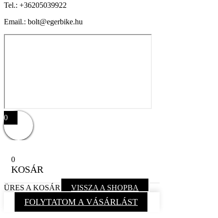
Tel.:
+36205039922
Email.: bolt@egerbike.hu
0
0
KOSÁR
ÜRES A KOSÁR
VISSZA A SHOPBA
FOLYTATOM A VÁSÁRLÁST