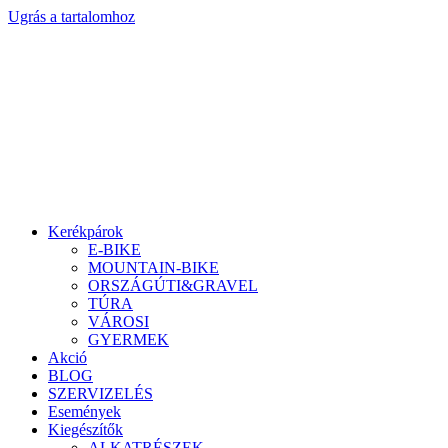
Ugrás a tartalomhoz
Kerékpárok
E-BIKE
MOUNTAIN-BIKE
ORSZÁGÚTI&GRAVEL
TÚRA
VÁROSI
GYERMEK
Akció
BLOG
SZERVIZELÉS
Események
Kiegészítők
ALKATRÉSZEK