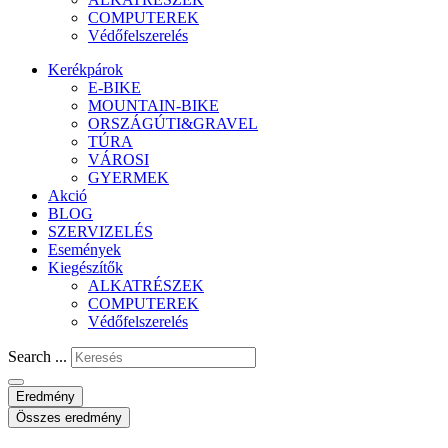
COMPUTEREK
Védőfelszerelés
Kerékpárok
E-BIKE
MOUNTAIN-BIKE
ORSZÁGÚTI&GRAVEL
TÚRA
VÁROSI
GYERMEK
Akció
BLOG
SZERVIZELÉS
Események
Kiegészítők
ALKATRÉSZEK
COMPUTEREK
Védőfelszerelés
Search ...
Eredmény
Összes eredmény