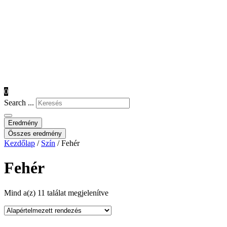
0
Search ...
Eredmény
Összes eredmény
Kezdőlap
/
Szín
/ Fehér
Fehér
Mind a(z) 11 találat megjelenítve