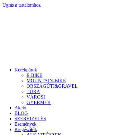
Ugrás a tartalomhoz
Kerékpárok
E-BIKE
MOUNTAIN-BIKE
ORSZÁGÚTI&GRAVEL
TÚRA
VÁROSI
GYERMEK
Akció
BLOG
SZERVIZELÉS
Események
Kiegészítők
ALKATRÉSZEK