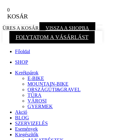
0
KOSÁR
ÜRES A KOSÁR
VISSZA A SHOPBA
FOLYTATOM A VÁSÁRLÁST
Főoldal
SHOP
Kerékpárok
E-BIKE
MOUNTAIN-BIKE
ORSZÁGÚTI&GRAVEL
TÚRA
VÁROSI
GYERMEK
Akció
BLOG
SZERVIZELÉS
Események
Kiegészítők