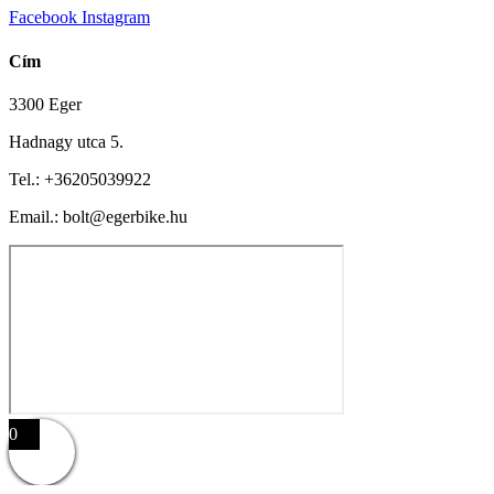
Facebook
Instagram
Cím
3300 Eger
Hadnagy utca 5.
Tel.:
+36205039922
Email.: bolt@egerbike.hu
0