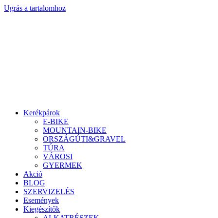
Ugrás a tartalomhoz
Kerékpárok
E-BIKE
MOUNTAIN-BIKE
ORSZÁGÚTI&GRAVEL
TÚRA
VÁROSI
GYERMEK
Akció
BLOG
SZERVIZELÉS
Események
Kiegészítők
ALKATRÉSZEK