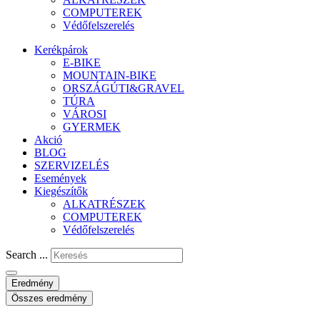
COMPUTEREK
Védőfelszerelés
Kerékpárok
E-BIKE
MOUNTAIN-BIKE
ORSZÁGÚTI&GRAVEL
TÚRA
VÁROSI
GYERMEK
Akció
BLOG
SZERVIZELÉS
Események
Kiegészítők
ALKATRÉSZEK
COMPUTEREK
Védőfelszerelés
Search ...
Eredmény
Összes eredmény