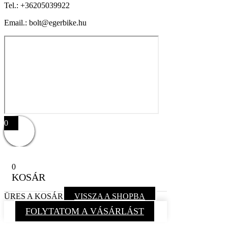
Tel.:
+36205039922
Email.: bolt@egerbike.hu
0
0
KOSÁR
ÜRES A KOSÁR
VISSZA A SHOPBA
FOLYTATOM A VÁSÁRLÁST