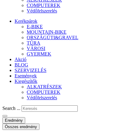
COMPUTEREK
Védőfelszerelés
Kerékpárok
E-BIKE
MOUNTAIN-BIKE
ORSZÁGÚTI&GRAVEL
TÚRA
VÁROSI
GYERMEK
Akció
BLOG
SZERVIZELÉS
Események
Kiegészítők
ALKATRÉSZEK
COMPUTEREK
Védőfelszerelés
Search ...
Eredmény
Összes eredmény