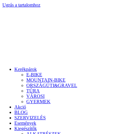
Ugrás a tartalomhoz
Kerékpárok
E-BIKE
MOUNTAIN-BIKE
ORSZÁGÚTI&GRAVEL
TÚRA
VÁROSI
GYERMEK
Akció
BLOG
SZERVIZELÉS
Események
Kiegészítők
ALKATRÉSZEK