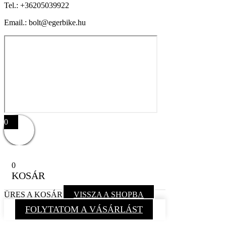
Tel.:
+36205039922
Email.: bolt@egerbike.hu
0
0
KOSÁR
ÜRES A KOSÁR
VISSZA A SHOPBA
FOLYTATOM A VÁSÁRLÁST