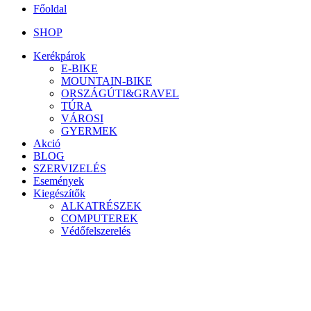
Főoldal
SHOP
Kerékpárok
E-BIKE
MOUNTAIN-BIKE
ORSZÁGÚTI&GRAVEL
TÚRA
VÁROSI
GYERMEK
Akció
BLOG
SZERVIZELÉS
Események
Kiegészítők
ALKATRÉSZEK
COMPUTEREK
Védőfelszerelés