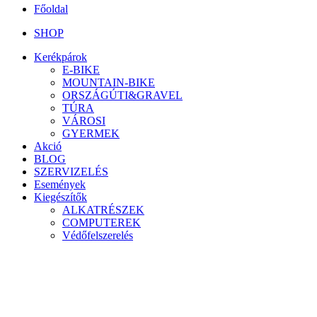
Főoldal
SHOP
Kerékpárok
E-BIKE
MOUNTAIN-BIKE
ORSZÁGÚTI&GRAVEL
TÚRA
VÁROSI
GYERMEK
Akció
BLOG
SZERVIZELÉS
Események
Kiegészítők
ALKATRÉSZEK
COMPUTEREK
Védőfelszerelés