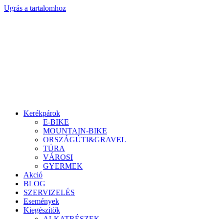
Ugrás a tartalomhoz
Kerékpárok
E-BIKE
MOUNTAIN-BIKE
ORSZÁGÚTI&GRAVEL
TÚRA
VÁROSI
GYERMEK
Akció
BLOG
SZERVIZELÉS
Események
Kiegészítők
ALKATRÉSZEK