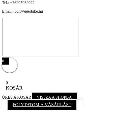
Tel.:
+36205039922
Email.: bolt@egerbike.hu
0
0
KOSÁR
ÜRES A KOSÁR
VISSZA A SHOPBA
FOLYTATOM A VÁSÁRLÁST