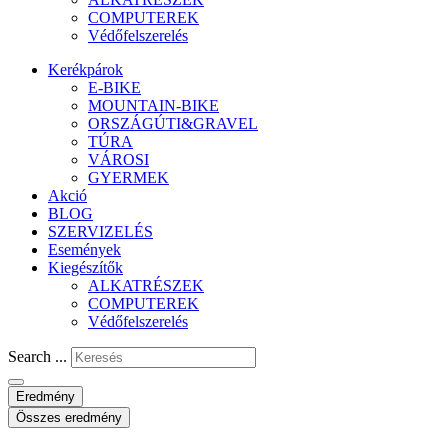
COMPUTEREK
Védőfelszerelés
Kerékpárok
E-BIKE
MOUNTAIN-BIKE
ORSZÁGÚTI&GRAVEL
TÚRA
VÁROSI
GYERMEK
Akció
BLOG
SZERVIZELÉS
Események
Kiegészítők
ALKATRÉSZEK
COMPUTEREK
Védőfelszerelés
Search ...
Eredmény
Összes eredmény