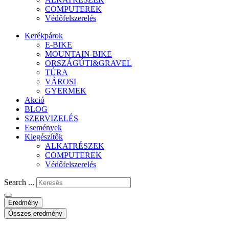
COMPUTEREK
Védőfelszerelés
Kerékpárok
E-BIKE
MOUNTAIN-BIKE
ORSZÁGÚTI&GRAVEL
TÚRA
VÁROSI
GYERMEK
Akció
BLOG
SZERVIZELÉS
Események
Kiegészítők
ALKATRÉSZEK
COMPUTEREK
Védőfelszerelés
Search ...
Eredmény
Összes eredmény