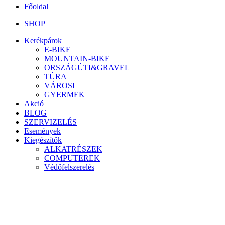
Főoldal
SHOP
Kerékpárok
E-BIKE
MOUNTAIN-BIKE
ORSZÁGÚTI&GRAVEL
TÚRA
VÁROSI
GYERMEK
Akció
BLOG
SZERVIZELÉS
Események
Kiegészítők
ALKATRÉSZEK
COMPUTEREK
Védőfelszerelés