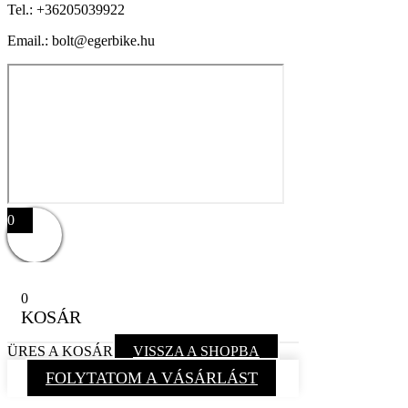
Tel.:
+36205039922
Email.: bolt@egerbike.hu
0
0
KOSÁR
ÜRES A KOSÁR
VISSZA A SHOPBA
FOLYTATOM A VÁSÁRLÁST