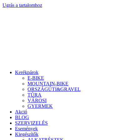
Ugrás a tartalomhoz
Kerékpárok
E-BIKE
MOUNTAIN-BIKE
ORSZÁGÚTI&GRAVEL
TÚRA
VÁROSI
GYERMEK
Akció
BLOG
SZERVIZELÉS
Események
Kiegészítők
ALKATRÉSZEK