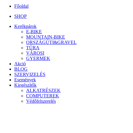
Főoldal
SHOP
Kerékpárok
E-BIKE
MOUNTAIN-BIKE
ORSZÁGÚTI&GRAVEL
TÚRA
VÁROSI
GYERMEK
Akció
BLOG
SZERVIZELÉS
Események
Kiegészítők
ALKATRÉSZEK
COMPUTEREK
Védőfelszerelés