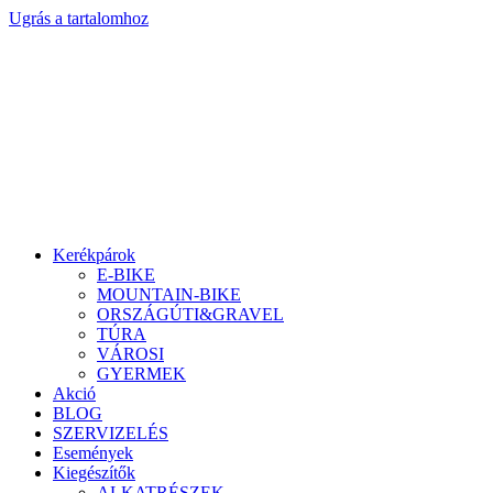
Ugrás a tartalomhoz
Kerékpárok
E-BIKE
MOUNTAIN-BIKE
ORSZÁGÚTI&GRAVEL
TÚRA
VÁROSI
GYERMEK
Akció
BLOG
SZERVIZELÉS
Események
Kiegészítők
ALKATRÉSZEK