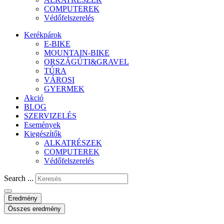
COMPUTEREK
Védőfelszerelés
Kerékpárok
E-BIKE
MOUNTAIN-BIKE
ORSZÁGÚTI&GRAVEL
TÚRA
VÁROSI
GYERMEK
Akció
BLOG
SZERVIZELÉS
Események
Kiegészítők
ALKATRÉSZEK
COMPUTEREK
Védőfelszerelés
Search ...
Eredmény
Összes eredmény