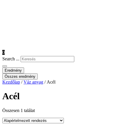
0
Search ...
Eredmény
Összes eredmény
Kezdőlap
/
Váz anyag
/ Acél
Acél
Összesen 1 találat