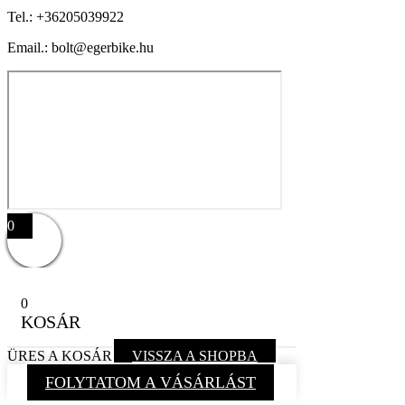
Tel.:
+36205039922
Email.: bolt@egerbike.hu
0
0
KOSÁR
ÜRES A KOSÁR
VISSZA A SHOPBA
FOLYTATOM A VÁSÁRLÁST