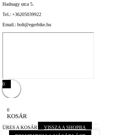
Hadnagy utca 5.
Tel.:
+36205039922
Email.: bolt@egerbike.hu
0
0
KOSÁR
ÜRES A KOSÁR
VISSZA A SHOPBA