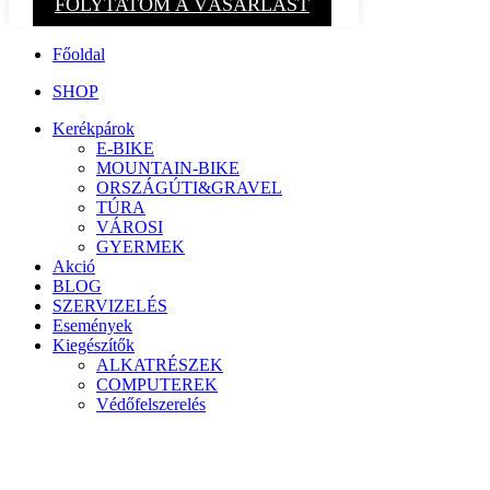
FOLYTATOM A VÁSÁRLÁST
Főoldal
SHOP
Kerékpárok
E-BIKE
MOUNTAIN-BIKE
ORSZÁGÚTI&GRAVEL
TÚRA
VÁROSI
GYERMEK
Akció
BLOG
SZERVIZELÉS
Események
Kiegészítők
ALKATRÉSZEK
COMPUTEREK
Védőfelszerelés