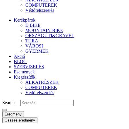
COMPUTEREK
Védőfelszerelés
Kerékpárok
E-BIKE
MOUNTAIN-BIKE
ORSZÁGÚTI&GRAVEL
TÚRA
VÁROSI
GYERMEK
Akció
BLOG
SZERVIZELÉS
Események
Kiegészítők
ALKATRÉSZEK
COMPUTEREK
Védőfelszerelés
Search ...
Eredmény
Összes eredmény