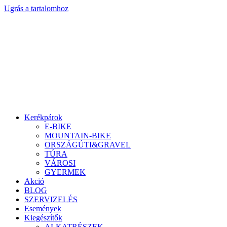
Ugrás a tartalomhoz
Kerékpárok
E-BIKE
MOUNTAIN-BIKE
ORSZÁGÚTI&GRAVEL
TÚRA
VÁROSI
GYERMEK
Akció
BLOG
SZERVIZELÉS
Események
Kiegészítők
ALKATRÉSZEK