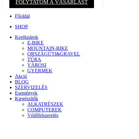
FOLYTATOM A VÁSÁRLÁST
Főoldal
SHOP
Kerékpárok
E-BIKE
MOUNTAIN-BIKE
ORSZÁGÚTI&GRAVEL
TÚRA
VÁROSI
GYERMEK
Akció
BLOG
SZERVIZELÉS
Események
Kiegészítők
ALKATRÉSZEK
COMPUTEREK
Védőfelszerelés