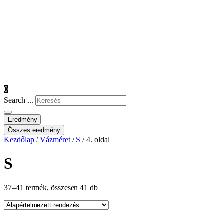
0
Search ...
Eredmény
Összes eredmény
Kezdőlap
/
Vázméret
/
S
/ 4. oldal
S
37–41 termék, összesen 41 db