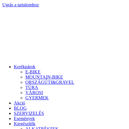
Ugrás a tartalomhoz
Kerékpárok
E-BIKE
MOUNTAIN-BIKE
ORSZÁGÚTI&GRAVEL
TÚRA
VÁROSI
GYERMEK
Akció
BLOG
SZERVIZELÉS
Események
Kiegészítők
ALKATRÉSZEK