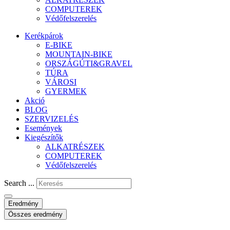
COMPUTEREK
Védőfelszerelés
Kerékpárok
E-BIKE
MOUNTAIN-BIKE
ORSZÁGÚTI&GRAVEL
TÚRA
VÁROSI
GYERMEK
Akció
BLOG
SZERVIZELÉS
Események
Kiegészítők
ALKATRÉSZEK
COMPUTEREK
Védőfelszerelés
Search ...
Eredmény
Összes eredmény