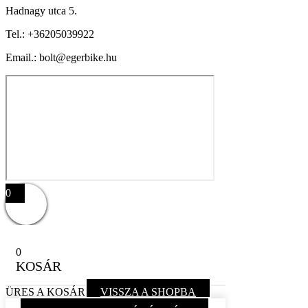
Hadnagy utca 5.
Tel.:
+36205039922
Email.: bolt@egerbike.hu
0
0
KOSÁR
ÜRES A KOSÁR
VISSZA A SHOPBA