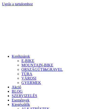
Ugrás a tartalomhoz
Kerékpárok
E-BIKE
MOUNTAIN-BIKE
ORSZÁGÚTI&GRAVEL
TÚRA
VÁROSI
GYERMEK
Akció
BLOG
SZERVIZELÉS
Események
Kiegészítők
ALKATRÉSZEK