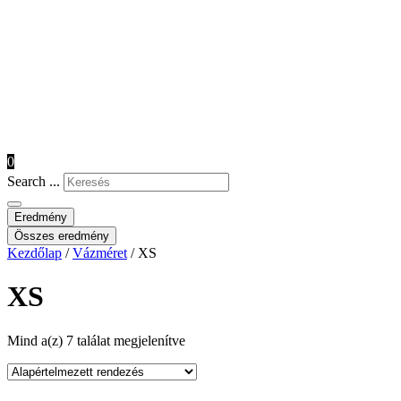
0
Search ...
Eredmény
Összes eredmény
Kezdőlap
/
Vázméret
/ XS
XS
Mind a(z) 7 találat megjelenítve