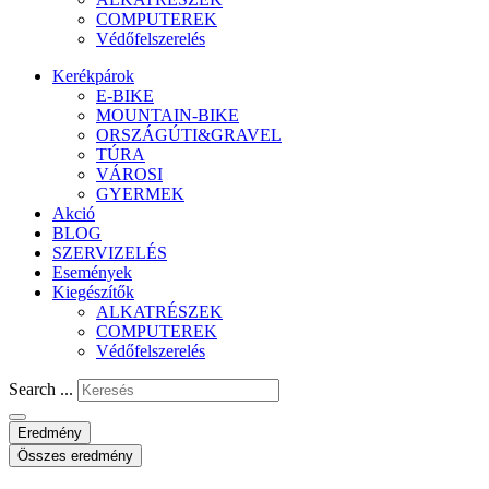
COMPUTEREK
Védőfelszerelés
Kerékpárok
E-BIKE
MOUNTAIN-BIKE
ORSZÁGÚTI&GRAVEL
TÚRA
VÁROSI
GYERMEK
Akció
BLOG
SZERVIZELÉS
Események
Kiegészítők
ALKATRÉSZEK
COMPUTEREK
Védőfelszerelés
Search ...
Eredmény
Összes eredmény