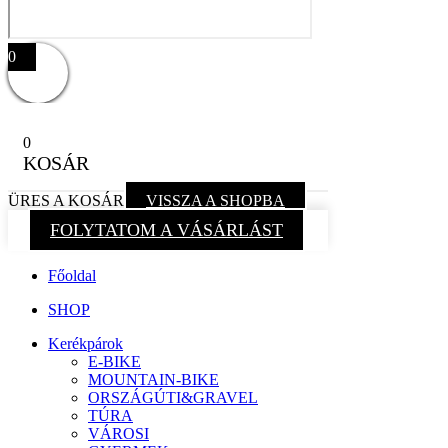
0
0
KOSÁR
ÜRES A KOSÁR
VISSZA A SHOPBA
FOLYTATOM A VÁSÁRLÁST
Főoldal
SHOP
Kerékpárok
E-BIKE
MOUNTAIN-BIKE
ORSZÁGÚTI&GRAVEL
TÚRA
VÁROSI