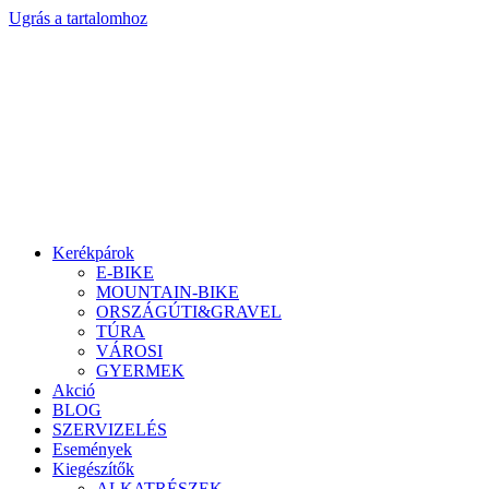
Ugrás a tartalomhoz
Kerékpárok
E-BIKE
MOUNTAIN-BIKE
ORSZÁGÚTI&GRAVEL
TÚRA
VÁROSI
GYERMEK
Akció
BLOG
SZERVIZELÉS
Események
Kiegészítők
ALKATRÉSZEK