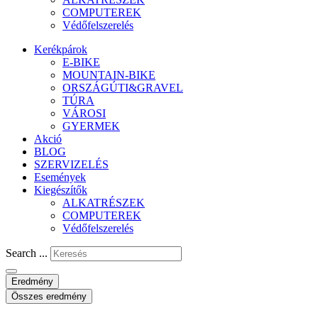
COMPUTEREK
Védőfelszerelés
Kerékpárok
E-BIKE
MOUNTAIN-BIKE
ORSZÁGÚTI&GRAVEL
TÚRA
VÁROSI
GYERMEK
Akció
BLOG
SZERVIZELÉS
Események
Kiegészítők
ALKATRÉSZEK
COMPUTEREK
Védőfelszerelés
Search ...
Eredmény
Összes eredmény