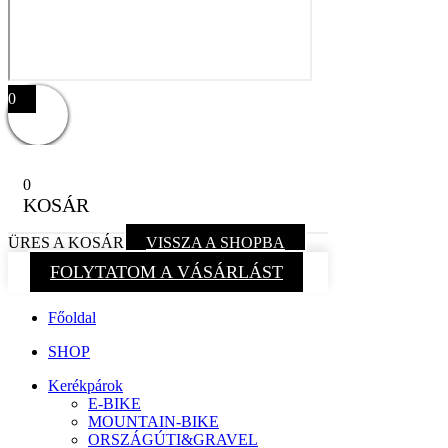
0
0
KOSÁR
ÜRES A KOSÁR
VISSZA A SHOPBA
FOLYTATOM A VÁSÁRLÁST
Főoldal
SHOP
Kerékpárok
E-BIKE
MOUNTAIN-BIKE
ORSZÁGÚTI&GRAVEL