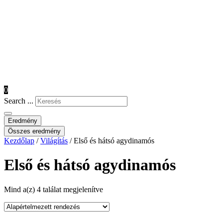
0
Search ...
Eredmény
Összes eredmény
Kezdőlap
/
Világítás
/ Első és hátsó agydinamós
Első és hátsó agydinamós
Mind a(z) 4 találat megjelenítve