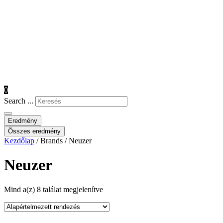
0
Search ...
Eredmény
Összes eredmény
Kezdőlap
/ Brands / Neuzer
Neuzer
Mind a(z) 8 találat megjelenítve