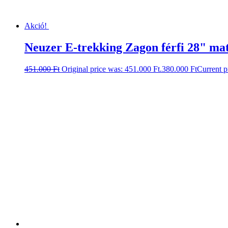
Akció!
Neuzer E-trekking Zagon férfi 28" m
451.000
Ft
Original price was: 451.000 Ft.
380.000
Ft
Current p