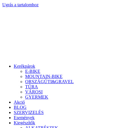
Ugrás a tartalomhoz
Kerékpárok
E-BIKE
MOUNTAIN-BIKE
ORSZÁGÚTI&GRAVEL
TÚRA
VÁROSI
GYERMEK
Akció
BLOG
SZERVIZELÉS
Események
Kiegészítők
ALKATRÉSZEK