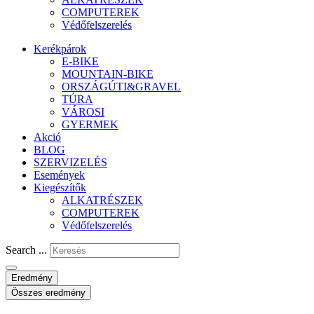
COMPUTEREK
Védőfelszerelés
Kerékpárok
E-BIKE
MOUNTAIN-BIKE
ORSZÁGÚTI&GRAVEL
TÚRA
VÁROSI
GYERMEK
Akció
BLOG
SZERVIZELÉS
Események
Kiegészítők
ALKATRÉSZEK
COMPUTEREK
Védőfelszerelés
Search ...
Eredmény
Összes eredmény