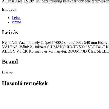
A Cross Area LS 28″ uni bézs trekking kerékpár több féle terepviszon
Elfogyott
Leírás
Brand
Leírás
Nem: Női Váz: női mély átlépésű 700C x 460 / 500 / 540 mm
VÁLTÁS: Váltó: 21 fokozat SHIMANO RD-TY500 / ST-EF41-7
ALLOY V-FÉK Kormány és kormányfej: ZOOM / JD Ülés: SE
Brand
Cross
Hasonló termékek