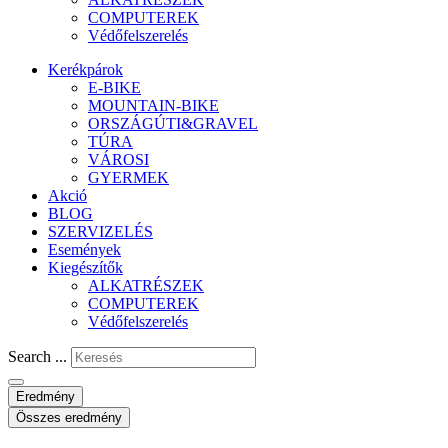
COMPUTEREK
Védőfelszerelés
Kerékpárok
E-BIKE
MOUNTAIN-BIKE
ORSZÁGÚTI&GRAVEL
TÚRA
VÁROSI
GYERMEK
Akció
BLOG
SZERVIZELÉS
Események
Kiegészítők
ALKATRÉSZEK
COMPUTEREK
Védőfelszerelés
Search ...
Eredmény
Összes eredmény