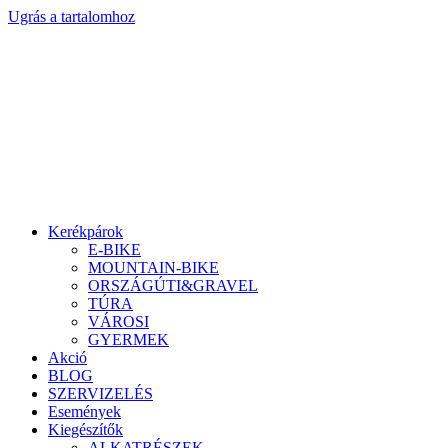
Ugrás a tartalomhoz
Kerékpárok
E-BIKE
MOUNTAIN-BIKE
ORSZÁGÚTI&GRAVEL
TÚRA
VÁROSI
GYERMEK
Akció
BLOG
SZERVIZELÉS
Események
Kiegészítők
ALKATRÉSZEK