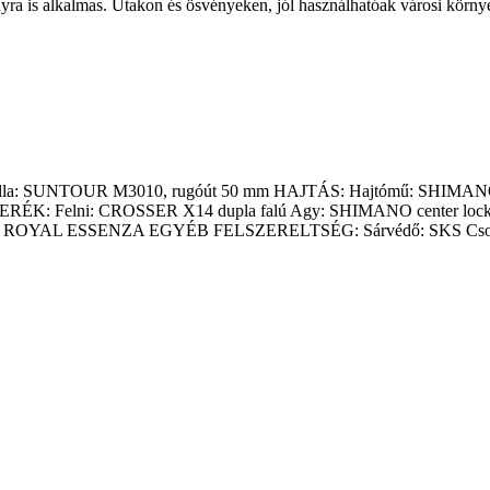
yra is alkalmas. Utakon és ösvényeken, jól használhatóak városi környe
 Első villa: SUNTOUR M3010, rugóút 50 mm HAJTÁS: Hajtómű: S
 KERÉK: Felni: CROSSER X14 dupla falú Agy: SHIMANO cent
LLE ROYAL ESSENZA EGYÉB FELSZERELTSÉG: Sárvédő: SKS Cs