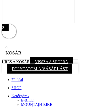
0
0
KOSÁR
ÜRES A KOSÁR
VISSZA A SHOPBA
FOLYTATOM A VÁSÁRLÁST
Főoldal
SHOP
Kerékpárok
E-BIKE
MOUNTAIN-BIKE