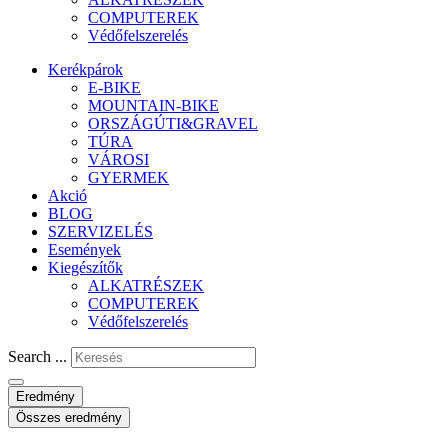
COMPUTEREK
Védőfelszerelés
Kerékpárok
E-BIKE
MOUNTAIN-BIKE
ORSZÁGÚTI&GRAVEL
TÚRA
VÁROSI
GYERMEK
Akció
BLOG
SZERVIZELÉS
Események
Kiegészítők
ALKATRÉSZEK
COMPUTEREK
Védőfelszerelés
Search ...
Eredmény
Összes eredmény