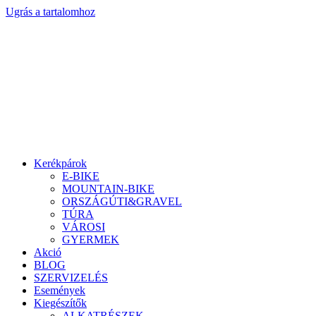
Ugrás a tartalomhoz
Kerékpárok
E-BIKE
MOUNTAIN-BIKE
ORSZÁGÚTI&GRAVEL
TÚRA
VÁROSI
GYERMEK
Akció
BLOG
SZERVIZELÉS
Események
Kiegészítők
ALKATRÉSZEK