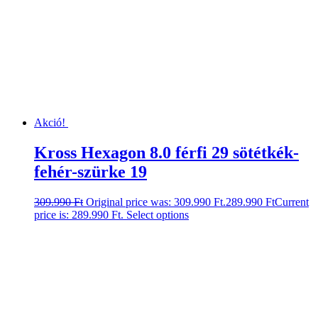
Akció!
Kross Hexagon 8.0 férfi 29 sötétkék-
fehér-szürke 19
309.990
Ft
Original price was: 309.990 Ft.
289.990
Ft
Current
price is: 289.990 Ft.
Select options