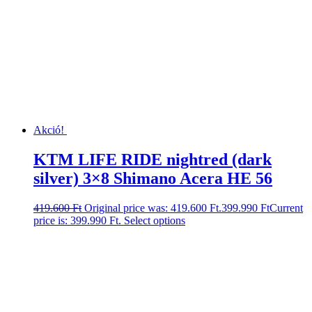
Akció!
KTM LIFE RIDE nightred (dark
silver) 3×8 Shimano Acera HE 56
419.600
Ft
Original price was: 419.600 Ft.
399.990
Ft
Current
price is: 399.990 Ft.
Select options