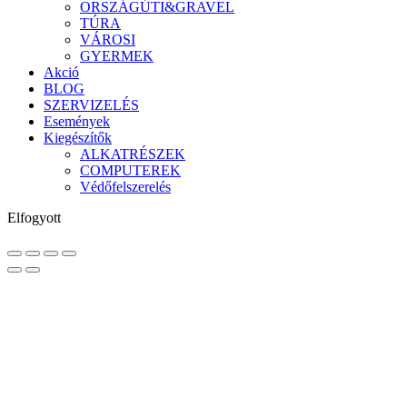
ORSZÁGÚTI&GRAVEL
TÚRA
VÁROSI
GYERMEK
Akció
BLOG
SZERVIZELÉS
Események
Kiegészítők
ALKATRÉSZEK
COMPUTEREK
Védőfelszerelés
Elfogyott