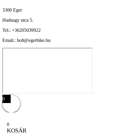
3300 Eger
Hadnagy utca 5.
Tel.:
+36205039922
Email.: bolt@egerbike.hu
0
0
KOSÁR