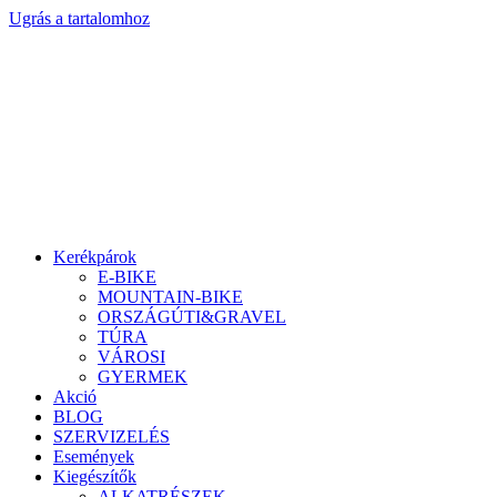
Ugrás a tartalomhoz
Kerékpárok
E-BIKE
MOUNTAIN-BIKE
ORSZÁGÚTI&GRAVEL
TÚRA
VÁROSI
GYERMEK
Akció
BLOG
SZERVIZELÉS
Események
Kiegészítők
ALKATRÉSZEK