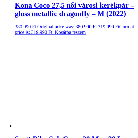
Kona Coco 27,5 női városi kerékpár –
gloss metallic dragonfly – M (2022)
380.990
Ft
Original price was: 380.990 Ft.
319.990
Ft
Current
price is: 319.990 Ft.
Kosárba teszem