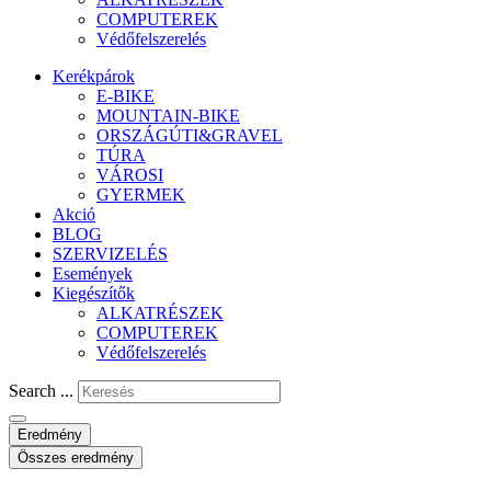
COMPUTEREK
Védőfelszerelés
Kerékpárok
E-BIKE
MOUNTAIN-BIKE
ORSZÁGÚTI&GRAVEL
TÚRA
VÁROSI
GYERMEK
Akció
BLOG
SZERVIZELÉS
Események
Kiegészítők
ALKATRÉSZEK
COMPUTEREK
Védőfelszerelés
Search ...
Eredmény
Összes eredmény