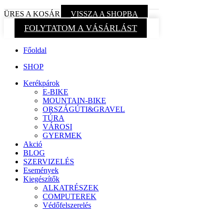
ÜRES A KOSÁR
VISSZA A SHOPBA
FOLYTATOM A VÁSÁRLÁST
Főoldal
SHOP
Kerékpárok
E-BIKE
MOUNTAIN-BIKE
ORSZÁGÚTI&GRAVEL
TÚRA
VÁROSI
GYERMEK
Akció
BLOG
SZERVIZELÉS
Események
Kiegészítők
ALKATRÉSZEK
COMPUTEREK
Védőfelszerelés