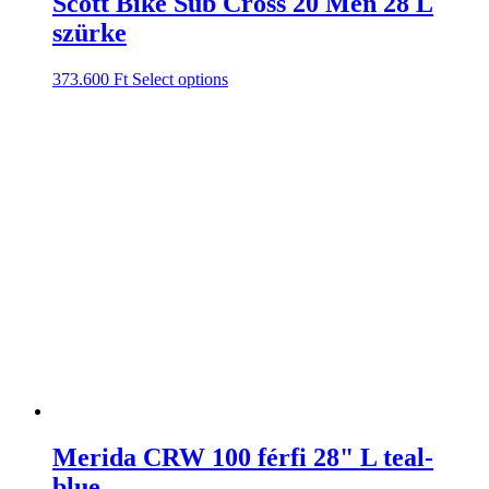
Scott Bike Sub Cross 20 Men 28 L
szürke
373.600
Ft
Select options
Merida CRW 100 férfi 28" L teal-
blue