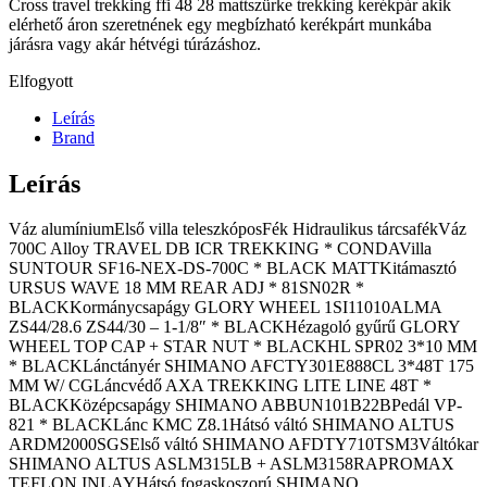
Cross travel trekking ffi 48 28 mattszürke trekking kerékpár akik
elérhető áron szeretnének egy megbízható kerékpárt munkába
járásra vagy akár hétvégi túrázáshoz.
Elfogyott
Leírás
Brand
Leírás
Váz alumíniumElső villa teleszkóposFék Hidraulikus tárcsafékVáz
700C Alloy TRAVEL DB ICR TREKKING * CONDAVilla
SUNTOUR SF16-NEX-DS-700C * BLACK MATTKitámasztó
URSUS WAVE 18 MM REAR ADJ * 81SN02R *
BLACKKormánycsapágy GLORY WHEEL 1SI11010ALMA
ZS44/28.6 ZS44/30 – 1-1/8″ * BLACKHézagoló gyűrű GLORY
WHEEL TOP CAP + STAR NUT * BLACKHL SPR02 3*10 MM
* BLACKLánctányér SHIMANO AFCTY301E888CL 3*48T 175
MM W/ CGLáncvédő AXA TREKKING LITE LINE 48T *
BLACKKözépcsapágy SHIMANO ABBUN101B22BPedál VP-
821 * BLACKLánc KMC Z8.1Hátsó váltó SHIMANO ALTUS
ARDM2000SGSElső váltó SHIMANO AFDTY710TSM3Váltókar
SHIMANO ALTUS ASLM315LB + ASLM3158RAPROMAX
TEFLON INLAYHátsó fogaskoszorú SHIMANO