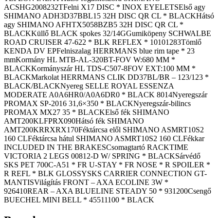
ACSHG2008232TFelni X17 DISC * INOX EYELETSElső agy
SHIMANO ADH3D37BBL15 32H DISC QR CL * BLACKHátsó
agy SHIMANO AFHTX5058BZB5 32H DISC QR CL *
BLACKKüllő BLACK spokes 32/14GGumiköpeny SCHWALBE
ROAD CRUISER 47-622 * BLK REFLEX * 10101283Tömlő
KENDA DV EPFelniszalag HERRMANS blue rim tape * 23
mmKormány HL MTB-AL-320BT-FOV W:680 MM *
BLACKKormányszár HL TDS-C507-8FOV EXT:100 MM *
BLACKMarkolat HERRMANS CLIK DD37BL/BR – 123/123 *
BLACK/BLACKNyereg SELLE ROYAL ESSENZA
MODERATE A0A6HR0/A0A6DR0 * BLACK 8014Nyeregszár
PROMAX SP-2016 31,6×350 * BLACKNyeregszár-bilincs
PROMAX MX27 35 * BLACKElső fék SHIMANO
AMT200KLFPRX090Hátsó fék SHIMANO
AMT200KRRXRX170Féktárcsa elől SHIMANO ASMRT10S2
160 CLFéktárcsa hátul SHIMANO ASMRT10S2 160 CLFékkar
INCLUDED IN THE BRAKESCsomagtartó RACKTIME
VICTORIA 2 LEGS 00812-D W/ SPRING * BLACKSárvédő
SKS PET 700C-A51 * FR U-STAY * FR NOSE * R SPOILER *
R REFL * BLK GLOSSYSKS CARRIER CONNECTION GT-
MANTISVilágítás FRONT – AXA ECOLINE 3W *
926410REAR – AXA BLUELINE STEADY 50 * 931200Csengő
BUECHEL MINI BELL * 45511100 * BLACK