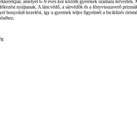
erékpár, amelyet 6–9 éves kor közötti gyerekek számára terveztek. Me
 fékezést nyújtanak. A láncvédő, a sárvédők és a fényvisszaverő prizm
onyolult kezelést, így a gyermek teljes figyelmét a biciklizés örömére 
éséhez.
ég