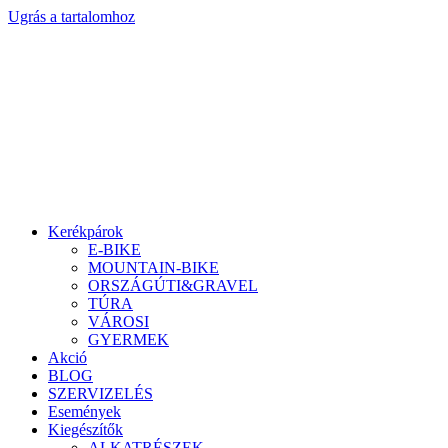
Ugrás a tartalomhoz
Kerékpárok
E-BIKE
MOUNTAIN-BIKE
ORSZÁGÚTI&GRAVEL
TÚRA
VÁROSI
GYERMEK
Akció
BLOG
SZERVIZELÉS
Események
Kiegészítők
ALKATRÉSZEK