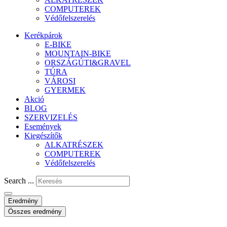
COMPUTEREK
Védőfelszerelés
Kerékpárok
E-BIKE
MOUNTAIN-BIKE
ORSZÁGÚTI&GRAVEL
TÚRA
VÁROSI
GYERMEK
Akció
BLOG
SZERVIZELÉS
Események
Kiegészítők
ALKATRÉSZEK
COMPUTEREK
Védőfelszerelés
Search ...
Eredmény
Összes eredmény