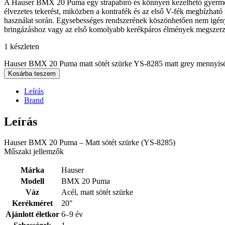
A Hauser BMX 20 Puma egy strapabíró és könnyen kezelhető gyermekk
élvezetes tekerést, miközben a kontrafék és az első V-fék megbízható
használat során. Egysebességes rendszerének köszönhetően nem igényel b
bringázáshoz vagy az első komolyabb kerékpáros élmények megszerz
1 készleten
Hauser BMX 20 Puma matt sötét szürke YS-8285 matt grey mennyis
Kosárba teszem
Leírás
Brand
Leírás
Hauser BMX 20 Puma – Matt sötét szürke (YS-8285)
Műszaki jellemzők
Márka
Hauser
Modell
BMX 20 Puma
Váz
Acél, matt sötét szürke
Kerékméret
20″
Ajánlott életkor
6–9 év