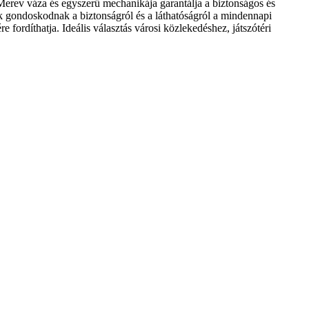
rev váza és egyszerű mechanikája garantálja a biztonságos és
ák gondoskodnak a biztonságról és a láthatóságról a mindennapi
fordíthatja. Ideális választás városi közlekedéshez, játszótéri