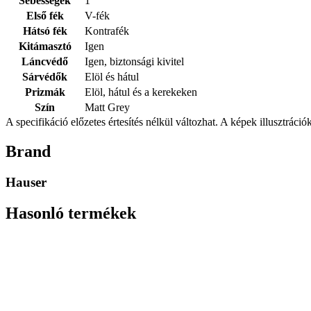
Sebességek
1
Első fék
V-fék
Hátsó fék
Kontrafék
Kitámasztó
Igen
Láncvédő
Igen, biztonsági kivitel
Sárvédők
Elöl és hátul
Prizmák
Elöl, hátul és a kerekeken
Szín
Matt Grey
A specifikáció előzetes értesítés nélkül változhat. A képek illusztrációk
Brand
Hauser
Hasonló termékek