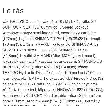
Leírás
váz: KELLYS Crosslite, vázméret: S / M / L / XL, villa: SR
SUNTOUR NEX HLO, 63mm, coil / Speed Lockout,
kormánycsapágy: semi-integrated, monoblokk: cartridge
(122mm), hajtómű: SHIMANO TY501 (48x38x28T) – length
170mm (S), 175mm (M – XL), váltókarok: SHIMANO Altus
SL-M310 Rapidfire Plus, e. váltó: SHIMANO TY710
(31.8mm), h. váltó: SHIMANO Altus M370 (direct mount),
fokozatok száma: 24, kazettás fogaskoszorú: SHIMANO CS-
HG200-8 (12-32T), lánc: KMC Z8 (114 links), fékek:
TEKTRO Hydraulic Disc, féktárcsák: 160mm front / 160mm
rear, fékkarok: TEKTRO, kerékagyak: KLS Firework Disc (32
holes), felnik: KLS Draft Disc 622×21 (32 holes / eyelets),
küllő: stainless steel, köpenyek: INNOVA 44-622 (700x42C),
kormányszár: KLS CRX 70 adjustable – diam 28.6mm / bar
bore 31.8mm / length 95mm (S – L), 110mm (XL), kormány: