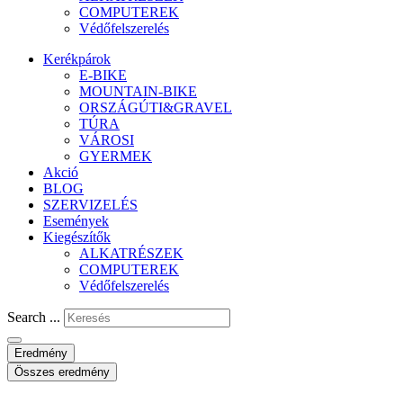
COMPUTEREK
Védőfelszerelés
Kerékpárok
E-BIKE
MOUNTAIN-BIKE
ORSZÁGÚTI&GRAVEL
TÚRA
VÁROSI
GYERMEK
Akció
BLOG
SZERVIZELÉS
Események
Kiegészítők
ALKATRÉSZEK
COMPUTEREK
Védőfelszerelés
Search ...
Eredmény
Összes eredmény