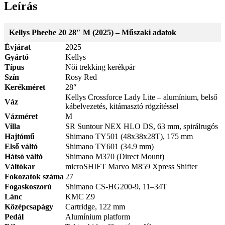
Leírás
Kellys Pheebe 20 28″ M (2025) – Műszaki adatok
Évjárat
2025
Gyártó
Kellys
Típus
Női trekking kerékpár
Szín
Rosy Red
Kerékméret
28″
Kellys Crossforce Lady Lite – alumínium, belső
Váz
kábelvezetés, kitámasztó rögzítéssel
Vázméret
M
Villa
SR Suntour NEX HLO DS, 63 mm, spirálrugós
Hajtómű
Shimano TY501 (48x38x28T), 175 mm
Első váltó
Shimano TY601 (34.9 mm)
Hátsó váltó
Shimano M370 (Direct Mount)
Váltókar
microSHIFT Marvo M859 Xpress Shifter
Fokozatok száma
27
Fogaskoszorú
Shimano CS-HG200-9, 11–34T
Lánc
KMC Z9
Középcsapágy
Cartridge, 122 mm
Pedál
Alumínium platform