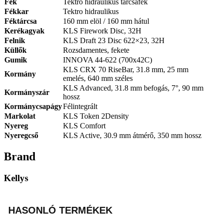
Fék
Tektro hidraulikus tárcsafék
Fékkar
Tektro hidraulikus
Féktárcsa
160 mm elöl / 160 mm hátul
Kerékagyak
KLS Firework Disc, 32H
Felnik
KLS Draft 23 Disc 622×23, 32H
Küllők
Rozsdamentes, fekete
Gumik
INNOVA 44-622 (700x42C)
KLS CRX 70 RiseBar, 31.8 mm, 25 mm
Kormány
emelés, 640 mm széles
KLS Advanced, 31.8 mm befogás, 7°, 90 mm
Kormányszár
hossz
Kormánycsapágy
Félintegrált
Markolat
KLS Token 2Density
Nyereg
KLS Comfort
Nyeregcső
KLS Active, 30.9 mm átmérő, 350 mm hossz
Brand
Kellys
HASONLÓ TERMÉKEK