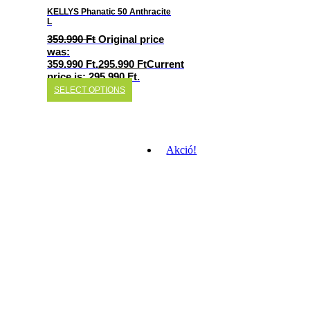
KELLYS Phanatic 50 Anthracite
L
359.990
Ft
Original price
was:
359.990 Ft.
295.990
Ft
Current
price is: 295.990 Ft.
SELECT OPTIONS
Akció!