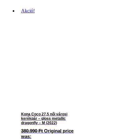
Akció!
Kona Coco 27,5 női városi
kerékpár – gloss metallic
dragonfly – M (2022)
380.990
Ft
Original price
was: