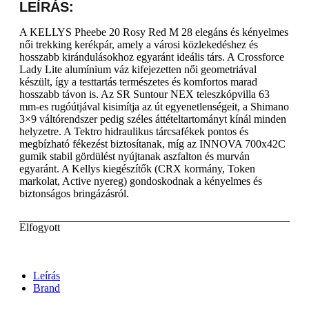
LEÍRÁS:
A KELLYS Pheebe 20 Rosy Red M 28 elegáns és kényelmes
női trekking kerékpár, amely a városi közlekedéshez és
hosszabb kirándulásokhoz egyaránt ideális társ. A Crossforce
Lady Lite alumínium váz kifejezetten női geometriával
készült, így a testtartás természetes és komfortos marad
hosszabb távon is. Az SR Suntour NEX teleszkópvilla 63
mm-es rugóútjával kisimítja az út egyenetlenségeit, a Shimano
3×9 váltórendszer pedig széles áttételtartományt kínál minden
helyzetre. A Tektro hidraulikus tárcsafékek pontos és
megbízható fékezést biztosítanak, míg az INNOVA 700x42C
gumik stabil gördülést nyújtanak aszfalton és murván
egyaránt. A Kellys kiegészítők (CRX kormány, Token
markolat, Active nyereg) gondoskodnak a kényelmes és
biztonságos bringázásról.
Elfogyott
Leírás
Brand