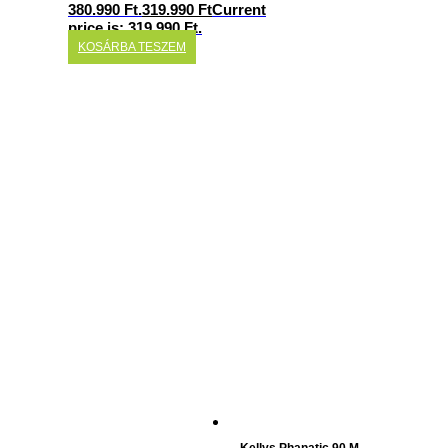
380.990 Ft.
319.990
Ft
Current
price is: 319.990 Ft.
KOSÁRBA TESZEM