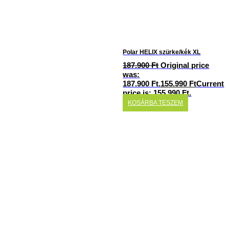
Polar HELIX szürke/kék XL
187.900
Ft
Original price
was:
187.900 Ft.
155.990
Ft
Current
price is: 155.990 Ft.
KOSÁRBA TESZEM