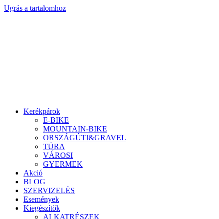
Ugrás a tartalomhoz
Kerékpárok
E-BIKE
MOUNTAIN-BIKE
ORSZÁGÚTI&GRAVEL
TÚRA
VÁROSI
GYERMEK
Akció
BLOG
SZERVIZELÉS
Események
Kiegészítők
ALKATRÉSZEK