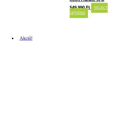
Kellys Phanatic 90 M
549.990
Ft
SELECT
OPTIONS
Akció!