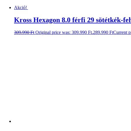
Akció!
Kross Hexagon 8.0 férfi 29 sötétkék-fe
309.990
Ft
Original price was: 309.990 Ft.
289.990
Ft
Current p