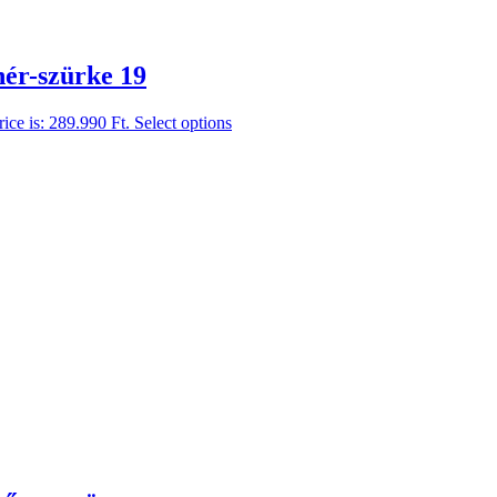
hér-szürke 19
rice is: 289.990 Ft.
Select options