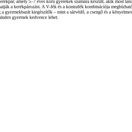
erékpár, amely 5–7 éves korú gyerekek számára készült, akik most tanu
atják a kerékpározást. A V-fék és a kontrafék kombinációja megbízható f
, míg a gyermekbarát kiegészítők – mint a sárvédő, a csengő és a kénye
minden gyermek kedvence lehet.