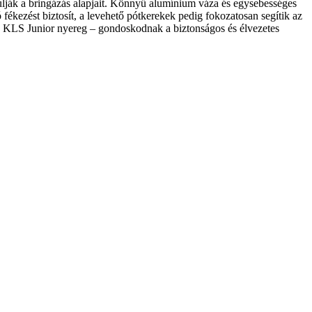
lják a bringázás alapjait. Könnyű alumínium váza és egysebességes
ékezést biztosít, a levehető pótkerekek pedig fokozatosan segítik az
lmes KLS Junior nyereg – gondoskodnak a biztonságos és élvezetes