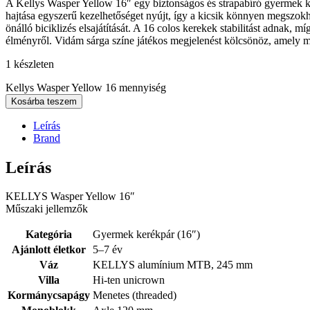
A Kellys Wasper Yellow 16″ egy biztonságos és strapabíró gyermek k
hajtása egyszerű kezelhetőséget nyújt, így a kicsik könnyen megszokh
önálló biciklizés elsajátítását. A 16 colos kerekek stabilitást adnak
élményről. Vidám sárga színe játékos megjelenést kölcsönöz, amely 
1 készleten
Kellys Wasper Yellow 16 mennyiség
Kosárba teszem
Leírás
Brand
Leírás
KELLYS Wasper Yellow 16″
Műszaki jellemzők
Kategória
Gyermek kerékpár (16″)
Ajánlott életkor
5–7 év
Váz
KELLYS alumínium MTB, 245 mm
Villa
Hi-ten unicrown
Kormánycsapágy
Menetes (threaded)