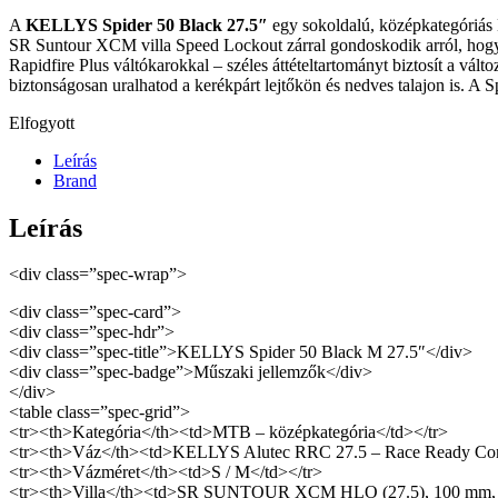
A
KELLYS Spider 50 Black 27.5″
egy sokoldalú, középkategóriás 
SR Suntour XCM villa Speed Lockout zárral gondoskodik arról, hogy 
Rapidfire Plus váltókarokkal – széles áttételtartományt biztosít a v
biztonságosan uralhatod a kerékpárt lejtőkön és nedves talajon is. A 
Elfogyott
Leírás
Brand
Leírás
<div class=”spec-wrap”>
<div class=”spec-card”>
<div class=”spec-hdr”>
<div class=”spec-title”>KELLYS Spider 50 Black M 27.5″</div>
<div class=”spec-badge”>Műszaki jellemzők</div>
</div>
<table class=”spec-grid”>
<tr><th>Kategória</th><td>MTB – középkategória</td></tr>
<tr><th>Váz</th><td>KELLYS Alutec RRC 27.5 – Race Ready Con
<tr><th>Vázméret</th><td>S / M</td></tr>
<tr><th>Villa</th><td>SR SUNTOUR XCM HLO (27.5), 100 mm, coi