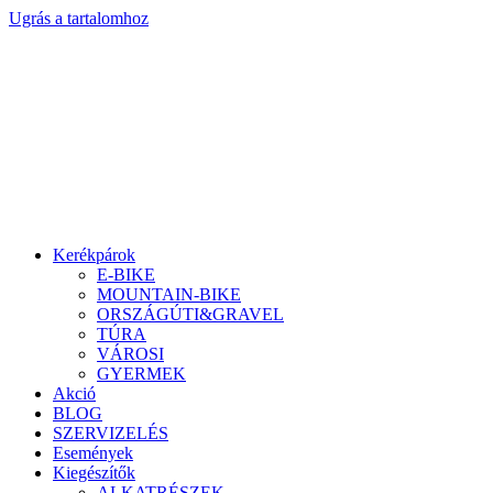
Ugrás a tartalomhoz
Kerékpárok
E-BIKE
MOUNTAIN-BIKE
ORSZÁGÚTI&GRAVEL
TÚRA
VÁROSI
GYERMEK
Akció
BLOG
SZERVIZELÉS
Események
Kiegészítők
ALKATRÉSZEK