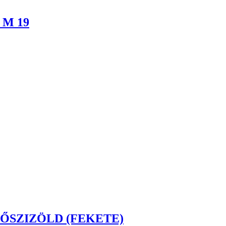
e M 19
T ŐSZIZÖLD (FEKETE)