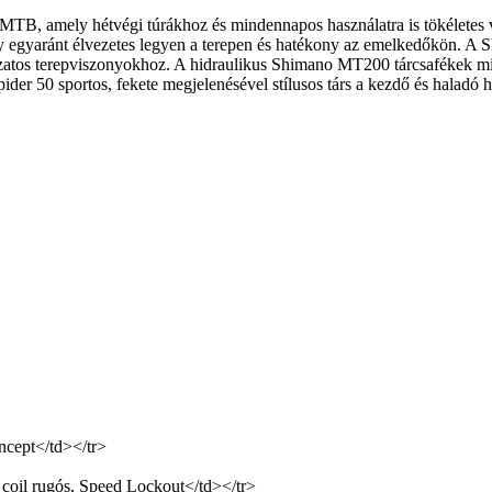
MTB, amely hétvégi túrákhoz és mindennapos használatra is tökéletes
egyaránt élvezetes legyen a terepen és hatékony az emelkedőkön. A Sh
áltozatos terepviszonyokhoz. A hidraulikus Shimano MT200 tárcsafékek 
Spider 50 sportos, fekete megjelenésével stílusos társ a kezdő és haladó
cept</td></tr>
l rugós, Speed Lockout</td></tr>