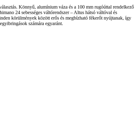
 választás. Könnyű, alumínium váza és a 100 mm rugóúttal rendelkező
imano 24 sebességes váltórendszer – Altus hátsó váltóval és
minden körülmények között erős és megbízható fékerőt nyújtanak, így
 hegyibringások számára egyaránt.