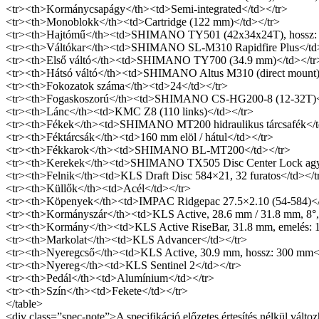
<tr><th>Kormánycsapágy</th><td>Semi-integrated</td></tr>
<tr><th>Monoblokk</th><td>Cartridge (122 mm)</td></tr>
<tr><th>Hajtómű</th><td>SHIMANO TY501 (42x34x24T), hossz: 1
<tr><th>Váltókar</th><td>SHIMANO SL-M310 Rapidfire Plus</td
<tr><th>Első váltó</th><td>SHIMANO TY700 (34.9 mm)</td></tr
<tr><th>Hátsó váltó</th><td>SHIMANO Altus M310 (direct mount)
<tr><th>Fokozatok száma</th><td>24</td></tr>
<tr><th>Fogaskoszorú</th><td>SHIMANO CS-HG200-8 (12-32T)<
<tr><th>Lánc</th><td>KMC Z8 (110 links)</td></tr>
<tr><th>Fékek</th><td>SHIMANO MT200 hidraulikus tárcsafék</t
<tr><th>Féktárcsák</th><td>160 mm elöl / hátul</td></tr>
<tr><th>Fékkarok</th><td>SHIMANO BL-MT200</td></tr>
<tr><th>Kerekek</th><td>SHIMANO TX505 Disc Center Lock agyak
<tr><th>Felnik</th><td>KLS Draft Disc 584×21, 32 furatos</td></t
<tr><th>Küllők</th><td>Acél</td></tr>
<tr><th>Köpenyek</th><td>IMPAC Ridgepac 27.5×2.10 (54-584)</
<tr><th>Kormányszár</th><td>KLS Active, 28.6 mm / 31.8 mm, 8°,
<tr><th>Kormány</th><td>KLS Active RiseBar, 31.8 mm, emelés: 1
<tr><th>Markolat</th><td>KLS Advancer</td></tr>
<tr><th>Nyeregcső</th><td>KLS Active, 30.9 mm, hossz: 300 mm<
<tr><th>Nyereg</th><td>KLS Sentinel 2</td></tr>
<tr><th>Pedál</th><td>Alumínium</td></tr>
<tr><th>Szín</th><td>Fekete</td></tr>
</table>
<div class=”spec-note”>A specifikáció előzetes értesítés nélkül változ