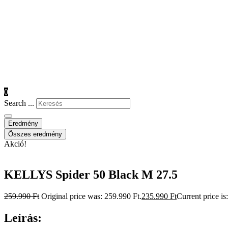
0
Search ...
Eredmény
Összes eredmény
Akció!
KELLYS Spider 50 Black M 27.5
259.990
Ft
Original price was: 259.990 Ft.
235.990
Ft
Current price is
Leírás: