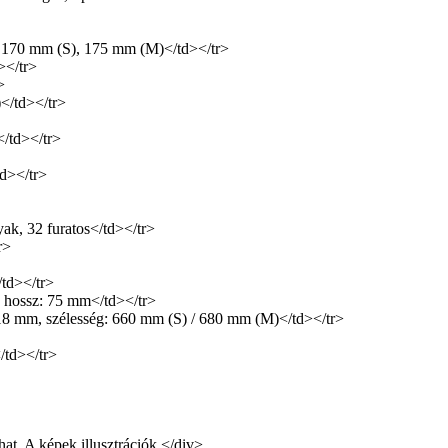
70 mm (S), 175 mm (M)</td></tr>
></tr>
>
</td></tr>
/td></tr>
d></tr>
, 32 furatos</td></tr>
r>
td></tr>
 hossz: 75 mm</td></tr>
8 mm, szélesség: 660 mm (S) / 680 mm (M)</td></tr>
/td></tr>
hat. A képek illusztrációk.</div>