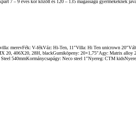
rt 7 – 9 éves kor között és 120 – 135 magasságú gyermekeknek java
illa: merevFék: V-fékVáz: Hi-Ten, 11″Villa: Hi Ten unicrown 20″Vált
X 20, 406X20, 28H, blackGumiköpeny: 20×1,75″Agy: Matrix alloy 2
eel 540mmKormánycsapágy: Neco steel 1″Nyereg: CTM kidsNyeregszá