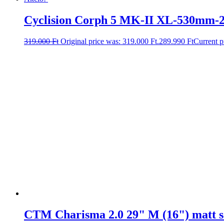
Cyclision Corph 5 MK-II XL-530mm-
319.000
Ft
Original price was: 319.000 Ft.
289.990
Ft
Current p
CTM Charisma 2.0 29" M (16") matt sö