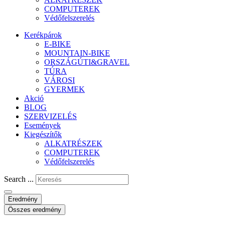
COMPUTEREK
Védőfelszerelés
Kerékpárok
E-BIKE
MOUNTAIN-BIKE
ORSZÁGÚTI&GRAVEL
TÚRA
VÁROSI
GYERMEK
Akció
BLOG
SZERVIZELÉS
Események
Kiegészítők
ALKATRÉSZEK
COMPUTEREK
Védőfelszerelés
Search ...
Eredmény
Összes eredmény