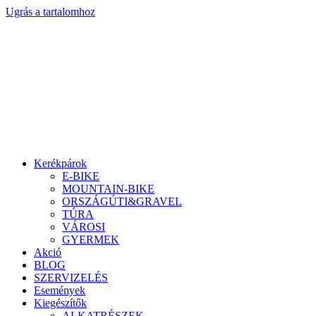
Ugrás a tartalomhoz
Kerékpárok
E-BIKE
MOUNTAIN-BIKE
ORSZÁGÚTI&GRAVEL
TÚRA
VÁROSI
GYERMEK
Akció
BLOG
SZERVIZELÉS
Események
Kiegészítők
ALKATRÉSZEK