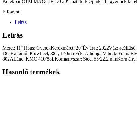
Kerékpár CTM MAGGIE 1.0 20″ matt türkiz/pink 11″ gyermek kerékpá
Elfogyott
Leírás
Leírás
Méret: 11″Típus: GyerekKerékméret: 20″Évjárat: 2022Váz: acélElső v
18THajtómű: Prowheel, 38T, 140mmFék: Alhonga V-brakeFelni: RM
802ALánc: KMC 410/88LKormányszár: Steel 55/22,2 mmKormány: St
Hasonló termékek