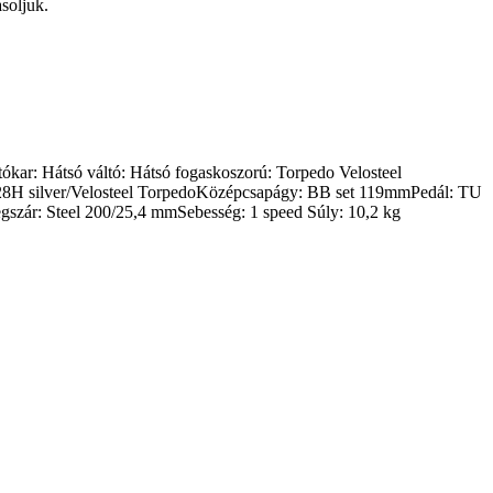
soljuk.
ókar: Hátsó váltó: Hátsó fogaskoszorú: Torpedo Velosteel
8H silver/Velosteel TorpedoKözépcsapágy: BB set 119mmPedál: TU
r: Steel 200/25,4 mmSebesség: 1 speed Súly: 10,2 kg