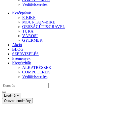
Védőfelszerelés
Kerékpárok
E-BIKE
MOUNTAIN-BIKE
ORSZÁGÚTI&GRAVEL
TÚRA
VÁROSI
GYERMEK
Akció
BLOG
SZERVIZELÉS
Események
Kiegészítők
ALKATRÉSZEK
COMPUTEREK
Védőfelszerelés
Search
...
Eredmény
Összes eredmény