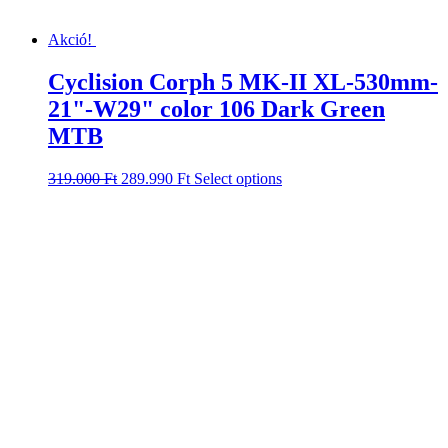
Akció!
Cyclision Corph 5 MK-II XL-530mm-
21"-W29" color 106 Dark Green
MTB
Original
Current
319.000
Ft
289.990
Ft
Select options
price
price
was:
is:
319.000 Ft.
289.990 Ft.