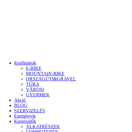
Ugrás
a
tartalomhoz
Kerékpárok
E-BIKE
MOUNTAIN-BIKE
ORSZÁGÚTI&GRAVEL
TÚRA
VÁROSI
GYERMEK
Akció
BLOG
SZERVIZELÉS
Események
Kiegészítők
ALKATRÉSZEK
COMPUTEREK