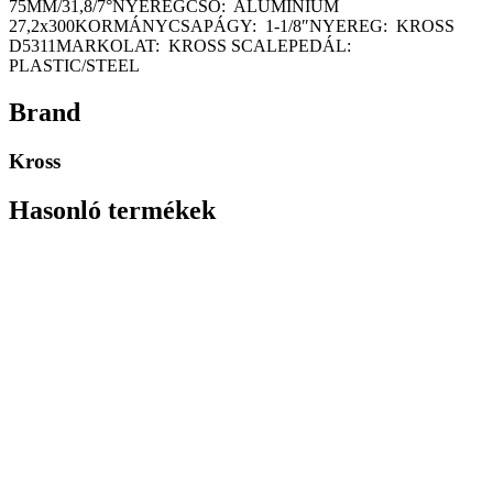
75MM/31,8/7°NYEREGCSŐ: ALUMINIUM
27,2x300KORMÁNYCSAPÁGY: 1-1/8″NYEREG: KROSS
D5311MARKOLAT: KROSS SCALEPEDÁL:
PLASTIC/STEEL
Brand
Kross
Hasonló termékek