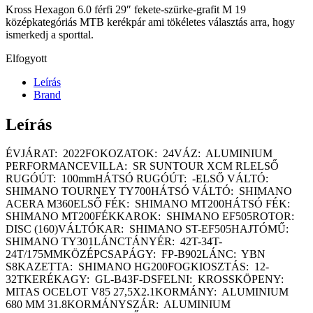
Kross Hexagon 6.0 férfi 29″ fekete-szürke-grafit M 19
középkategóriás MTB kerékpár ami tökéletes választás arra, hogy
ismerkedj a sporttal.
Elfogyott
Leírás
Brand
Leírás
ÉVJÁRAT: 2022FOKOZATOK: 24VÁZ: ALUMINIUM
PERFORMANCEVILLA: SR SUNTOUR XCM RLELSŐ
RUGÓÚT: 100mmHÁTSÓ RUGÓÚT: -ELSŐ VÁLTÓ:
SHIMANO TOURNEY TY700HÁTSÓ VÁLTÓ: SHIMANO
ACERA M360ELSŐ FÉK: SHIMANO MT200HÁTSÓ FÉK:
SHIMANO MT200FÉKKAROK: SHIMANO EF505ROTOR:
DISC (160)VÁLTÓKAR: SHIMANO ST-EF505HAJTÓMŰ:
SHIMANO TY301LÁNCTÁNYÉR: 42T-34T-
24T/175MMKÖZÉPCSAPÁGY: FP-B902LÁNC: YBN
S8KAZETTA: SHIMANO HG200FOGKIOSZTÁS: 12-
32TKERÉKAGY: GL-B43F-DSFELNI: KROSSKÖPENY:
MITAS OCELOT V85 27,5X2.1KORMÁNY: ALUMINIUM
680 MM 31.8KORMÁNYSZÁR: ALUMINIUM