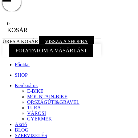
0
KOSÁR
ÜRES A KOSÁR
VISSZA A SHOPBA
FOLYTATOM A VÁSÁRLÁST
Főoldal
SHOP
Kerékpárok
E-BIKE
MOUNTAIN-BIKE
ORSZÁGÚTI&GRAVEL
TÚRA
VÁROSI
GYERMEK
Akció
BLOG
SZERVIZELÉS