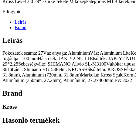
Kross Level 3.0 29″ szürke-fekete M középkategóriás MTB kerékpár 
Elfogyott
Leírás
Brand
Leírás
Fokozatok száma: 27Váz anyaga: AlumíniumVáz: Alumínium LiteKer
rugóútja : 100 mmHátsó fék: JAK-Y2 NUTTElső fék: JAK-Y2 NUTT
29*2.25Sebességváltó: SHIMANO Alivio SL-M3100Váltókar típus
36T)Lánc: Shimano HG-53Felni: KROSSHátsó felni: KROSSFékka
31.8mm), Alumínium (720mm, 31.8mm)Markolat: Kross ScaleKor
Alumínium (350mm, 27.2mm), Alumínium, 27.2x400mm Év: 2022
Brand
Kross
Hasonló termékek