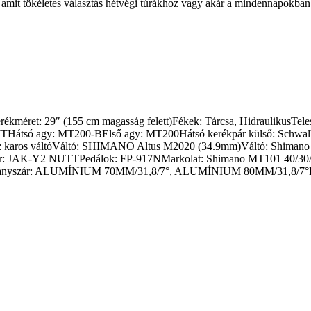
amit tökéletes választás hétvégi túrákhoz vagy akár a mindennapokban
ékméret: 29″ (155 cm magasság felett)Fékek: Tárcsa, HidraulikusT
Hátsó agy: MT200-BElső agy: MT200Hátsó kerékpár külső: Schwalbe
a: karos váltóVáltó: SHIMANO Altus M2020 (34.9mm)Váltó: Shim
r: JAK-Y2 NUTTPedálok: FP-917NMarkolat: Shimano MT101 40/30
mányszár: ALUMÍNIUM 70MM/31,8/7°, ALUMÍNIUM 80MM/31,8/7°Kor