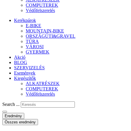
COMPUTEREK
Védőfelszerelés
Kerékpárok
E-BIKE
MOUNTAIN-BIKE
ORSZÁGÚTI&GRAVEL
TÚRA
VÁROSI
GYERMEK
Akció
BLOG
SZERVIZELÉS
Események
Kiegészítők
ALKATRÉSZEK
COMPUTEREK
Védőfelszerelés
Search ...
Eredmény
Összes eredmény