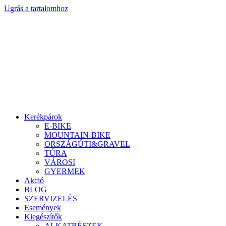
Ugrás a tartalomhoz
Kerékpárok
E-BIKE
MOUNTAIN-BIKE
ORSZÁGÚTI&GRAVEL
TÚRA
VÁROSI
GYERMEK
Akció
BLOG
SZERVIZELÉS
Események
Kiegészítők
ALKATRÉSZEK