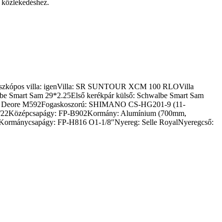
 közlekedéshez.
eleszkópos villa: igenVilla: SR SUNTOUR XCM 100 RLOVilla
 Smart Sam 29*2.25Első kerékpár külső: Schwalbe Smart Sam
ano Deore M592Fogaskoszorú: SHIMANO CS-HG201-9 (11-
/22Középcsapágy: FP-B902Kormány: Alumínium (700mm,
mánycsapágy: FP-H816 O1-1/8″Nyereg: Selle RoyalNyeregcső: