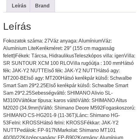
Leírás
Brand
Leírás
Fokozatok száma: 27Váz anyaga: AlumíniumVáz:
Alumínium LiteKerékméret: 29″ (155 cm magasság
felett)Fékek: Tárcsa, HidraulikusTeleszkópos villa: igenVilla:
SR SUNTOUR XCM 100 RLOVilla rugóútja : 100 mmHátsó
fék: JAK-Y2 NUTTElső fék: JAK-Y2 NUTTHátsó agy:
MT200-BElső agy: MT200Hátsó kerékpár külső: Schwalbe
Smart Sam 29*2.25Első kerékpár külső: Schwalbe Smart
Sam 29*2.25Sebességváltó: SHIMANO Alivio SL-
M3100Váltókar típusa: karos váltóVáltó: SHIMANO Altus
M2020 (34.9mm)Váltó: Shimano Deore M592Fogaskoszorú:
SHIMANO CS-HG201-9 (11-36T)Lánc: Shimano HG-
53Felni: KROSSHátsó felni: KROSSFékkar: JAK-Y2
NUTTPedálok: FP-917NMarkolat: Shimano MT101
40/30/22Középcsapágy: FP-B902Kormány: Alumínium