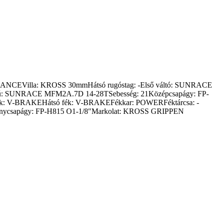
FORMANCEVilla: KROSS 30mmHátsó rugóstag: -Első váltó: SUNRACE
: SUNRACE MFM2A.7D 14-28TSebesség: 21Középcsapágy: FP-
k: V-BRAKEHátsó fék: V-BRAKEFékkar: POWERFéktárcsa: -
csapágy: FP-H815 O1-1/8″Markolat: KROSS GRIPPEN