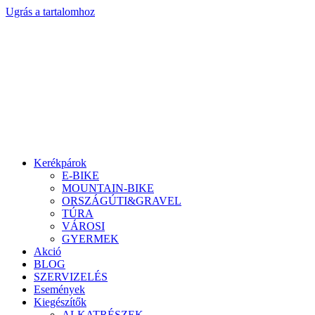
Ugrás a tartalomhoz
Kerékpárok
E-BIKE
MOUNTAIN-BIKE
ORSZÁGÚTI&GRAVEL
TÚRA
VÁROSI
GYERMEK
Akció
BLOG
SZERVIZELÉS
Események
Kiegészítők
ALKATRÉSZEK