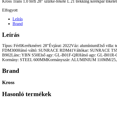
Kross Trans 1.0 férfi 28″ szürke-fekete L 21 trekking kerékpár tökéle
Elfogyott
Leírás
Brand
Leírás
Típus: FérfiKerékméret: 28″Évjárat: 2022Váz: alumíniumElső v
FDM300Hátsó váltó: SUNRACE RDM41Váltókar: SUNRACE TSM2
B902Lánc: YBN S50Első agy: GL-B01F-QRHátsó agy: GL-B01R-
Kormány: STEEL 600MMKormányszár: ALUMINIUM 110MM/25,4N
Brand
Kross
Hasonló termékek