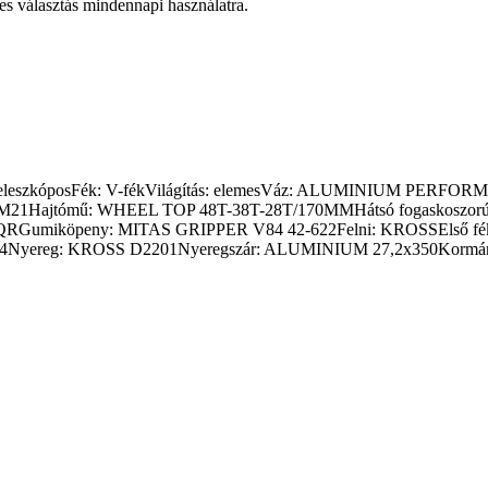
tes választás mindennapi használatra.
illa: teleszkóposFék: V-fékVilágítás: elemesVáz: ALUMINIUM PER
1Hajtómű: WHEEL TOP 48T-38T-28T/170MMHátsó fogaskoszorú
QRGumiköpeny: MITAS GRIPPER V84 42-622Felni: KROSSElső fé
yereg: KROSS D2201Nyeregszár: ALUMINIUM 27,2x350Kormány