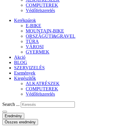
COMPUTEREK
Védőfelszerelés
Kerékpárok
E-BIKE
MOUNTAIN-BIKE
ORSZÁGÚTI&GRAVEL
TÚRA
VÁROSI
GYERMEK
Akció
BLOG
SZERVIZELÉS
Események
Kiegészítők
ALKATRÉSZEK
COMPUTEREK
Védőfelszerelés
Search ...
Eredmény
Összes eredmény