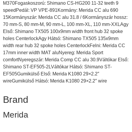
M370Fogaskoszorú: Shimano CS-HG200 11-32 teeth 9
speedPedál: VP VPE-891Kormány: Merida CC alu 690
15Kormányszár: Merida CC alu 31.8 / 6Kormányszár hossz:
70 mm-S, 80 mm-M, 90 mm-L, 100 mm-XL, 110 mm-XXLAgy
Első: Shimano TX505 100x9mm width front hub 32 spoke
holes CenterlockAgy Hátsó: Shimano TX505 135x9mm
width rear hub 32 spoke holes CenterlockFelni: Merida CC
17mm inner width MAT aluNyereg: Merida Sport
comfortNyeregszár: Merida Comp CC alu 30.9Váltókar Első:
Shimano ST-EF505-2LVáltókar Hátsó: Shimano ST-
EF505Gumikülső Első: Merida K1080 29×2.2″
wireGumikülső Hátsó: Merida K1080 29×2.2″ wire
Brand
Merida