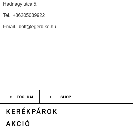
Hadnagy utca 5.
Tel.:
+36205039922
Email.: bolt@egerbike.hu
FŐOLDAL
SHOP
KERÉKPÁROK
AKCIÓ