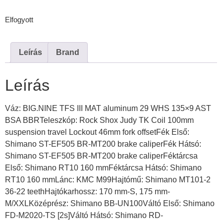
Elfogyott
Leírás
Brand
Leírás
Váz: BIG.NINE TFS III MAT aluminum 29 WHS 135×9 AST
BSA BBRTeleszkóp: Rock Shox Judy TK Coil 100mm
suspension travel Lockout 46mm fork offsetFék Első:
Shimano ST-EF505 BR-MT200 brake caliperFék Hátsó:
Shimano ST-EF505 BR-MT200 brake caliperFéktárcsa
Első: Shimano RT10 160 mmFéktárcsa Hátsó: Shimano
RT10 160 mmLánc: KMC M99Hajtómű: Shimano MT101-2
36-22 teethHajtókarhossz: 170 mm-S, 175 mm-
M/XXLKözéprész: Shimano BB-UN100Váltó Első: Shimano
FD-M2020-TS [2s]Váltó Hátsó: Shimano RD-