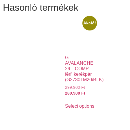
Hasonló termékek
Akció!
GT
AVALANCHE
29 L COMP
férfi kerékpár
(G27301M20/BLK)
299.900
Ft
289.900
Ft
Select options