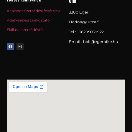
Cím
Általános Szerződési feltételek
3300 Eger
Adatkezelési tájékoztató
Hadnagy utca 5.
Elállás a szerződéstől
Tel.:
+36205039922
Email.: bolt@egerbike.hu