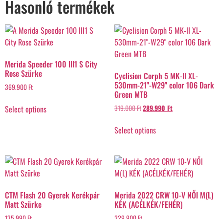
Hasonló termékek
Merida Speeder 100 III1 S City
Rose Szürke
Cyclision Corph 5 MK-II XL-
530mm-21"-W29" color 106 Dark
369.900
Ft
Green MTB
Select options
319.000
Ft
289.990
Ft
Select options
CTM Flash 20 Gyerek Kerékpár
Merida 2022 CRW 10-V NŐI M(L)
Matt Szürke
KÉK (ACÉLKÉK/FEHÉR)
135.990
Ft
229.900
Ft