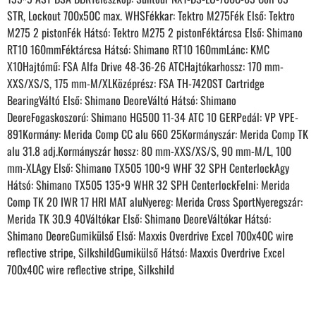
STR, Lockout 700x50C max. WHSFékkar: Tektro M275Fék Első: Tektro
M275 2 pistonFék Hátsó: Tektro M275 2 pistonFéktárcsa Első: Shimano
RT10 160mmFéktárcsa Hátsó: Shimano RT10 160mmLánc: KMC
X10Hajtómű: FSA Alfa Drive 48-36-26 ATCHajtókarhossz: 170 mm-
XXS/XS/S, 175 mm-M/XLKözéprész: FSA TH-7420ST Cartridge
BearingVáltó Első: Shimano DeoreVáltó Hátsó: Shimano
DeoreFogaskoszorú: Shimano HG500 11-34 ATC 10 GERPedál: VP VPE-
891Kormány: Merida Comp CC alu 660 25Kormányszár: Merida Comp TK
alu 31.8 adj.Kormányszár hossz: 80 mm-XXS/XS/S, 90 mm-M/L, 100
mm-XLAgy Első: Shimano TX505 100×9 WHF 32 SPH CenterlockAgy
Hátsó: Shimano TX505 135×9 WHR 32 SPH CenterlockFelni: Merida
Comp TK 20 IWR 17 HRI MAT aluNyereg: Merida Cross SportNyeregszár:
Merida TK 30.9 40Váltókar Első: Shimano DeoreVáltókar Hátsó:
Shimano DeoreGumikülső Első: Maxxis Overdrive Excel 700x40C wire
reflective stripe, SilkshildGumikülső Hátsó: Maxxis Overdrive Excel
700x40C wire reflective stripe, Silkshild