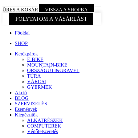
ÜRES A KOSÁR
VISSZA A SHOPBA
FOLYTATOM A VÁSÁRLÁST
Főoldal
SHOP
Kerékpárok
E-BIKE
MOUNTAIN-BIKE
ORSZÁGÚTI&GRAVEL
TÚRA
VÁROSI
GYERMEK
Akció
BLOG
SZERVIZELÉS
Események
Kiegészítők
ALKATRÉSZEK
COMPUTEREK
Védőfelszerelés