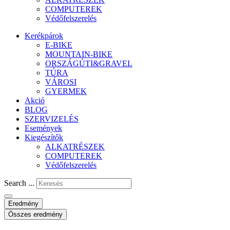
COMPUTEREK
Védőfelszerelés
Kerékpárok
E-BIKE
MOUNTAIN-BIKE
ORSZÁGÚTI&GRAVEL
TÚRA
VÁROSI
GYERMEK
Akció
BLOG
SZERVIZELÉS
Események
Kiegészítők
ALKATRÉSZEK
COMPUTEREK
Védőfelszerelés
Search ...
Eredmény
Összes eredmény