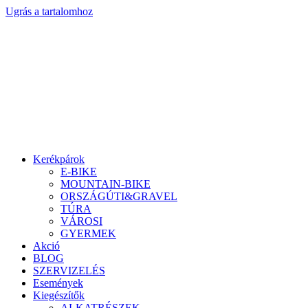
Ugrás a tartalomhoz
Kerékpárok
E-BIKE
MOUNTAIN-BIKE
ORSZÁGÚTI&GRAVEL
TÚRA
VÁROSI
GYERMEK
Akció
BLOG
SZERVIZELÉS
Események
Kiegészítők
ALKATRÉSZEK