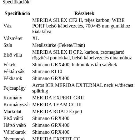
Specifikációk:
Specifikáció
Részletek
MERIDA SILEX CF2 II, teljes karbon, WIRE
Váz
PORT belső kábelvezetés, 700×45 mm gumikhoz
kialakítva
Vázméret
XL
Szín
Metálszürke (Fekete/Titán)
MERIDA SILEX II CF2, karbon, csomagtartó
Első villa
rögzítési pontokkal, belső kábelvezetés dinamóhoz
Fékek
Shimano GRX400, hidraulikus tárcsafékek
Féktárcsák
Shimano RT10
Fékkarok
Shimano GRX400
Acros ICR MERIDA EXTERNAL neck w/diecast
Fejcsapágy
splitring
Kormány
MERIDA EXPERT GRII
Kormányszár
MERIDA TEAM CC III
Markolat
MERIDA ROAD Expert
Első váltó
Shimano GRX400
Hátsó váltó
Shimano GRX400
Váltókarok
Shimano GRX400
Nyeregcső
MERIDA EXPERT CC