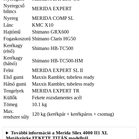
Nyeregcső
MERIDA EXPERT
bilincs
Nyereg
MERIDA COMP SL
Lánc
KMC X10
Hajtómű
Shimano GRX600
Fogaskoszorú
Shimano Claris HG50
Kerékagy
Shimano HB-TC500
(első)
Kerékagy
Shimano HB-TC500-HM
(hátsó)
Felni
MERIDA EXPERT SL II
Első gumi
Maxxis Rambler, tubeless ready
Hátsó gumi
Maxxis Rambler, tubeless ready
Tengelyek
MERIDA EXPERT TR
Küllők
Fekete rozsdamentes acél
Tömeg
10.1 kg
Max.
120 kg (kerékpár + kerékpáros + csomag)
rendszer súly
További információ a Merida Silex 4000 II1 XL
Metálszürke FEKETE TITÁN modellről