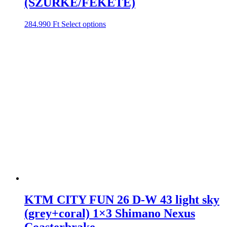
(SZÜRKE/FEKETE)
284.990
Ft
Select options
KTM CITY FUN 26 D-W 43 light sky
(grey+coral) 1×3 Shimano Nexus
Coasterbrake