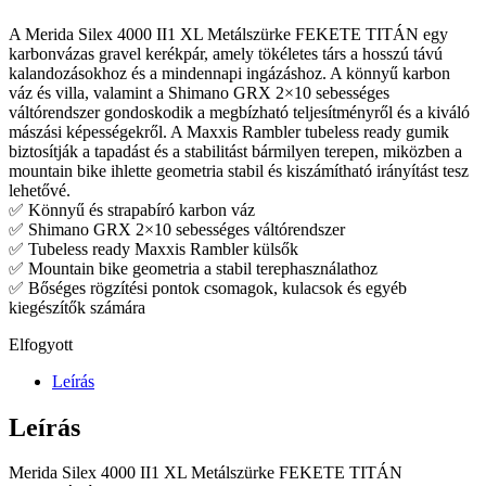
A Merida Silex 4000 II1 XL Metálszürke FEKETE TITÁN egy
karbonvázas gravel kerékpár, amely tökéletes társ a hosszú távú
kalandozásokhoz és a mindennapi ingázáshoz. A könnyű karbon
váz és villa, valamint a Shimano GRX 2×10 sebességes
váltórendszer gondoskodik a megbízható teljesítményről és a kiváló
mászási képességekről. A Maxxis Rambler tubeless ready gumik
biztosítják a tapadást és a stabilitást bármilyen terepen, miközben a
mountain bike ihlette geometria stabil és kiszámítható irányítást tesz
lehetővé.
✅ Könnyű és strapabíró karbon váz
✅ Shimano GRX 2×10 sebességes váltórendszer
✅ Tubeless ready Maxxis Rambler külsők
✅ Mountain bike geometria a stabil terephasználathoz
✅ Bőséges rögzítési pontok csomagok, kulacsok és egyéb
kiegészítők számára
Elfogyott
Leírás
Leírás
Merida Silex 4000 II1 XL Metálszürke FEKETE TITÁN