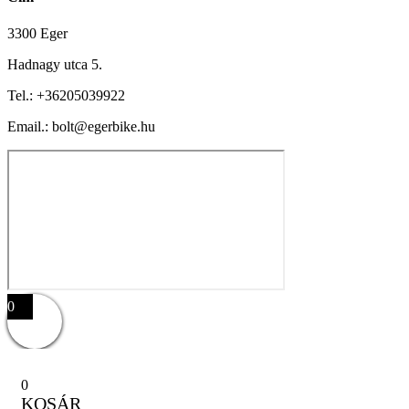
3300 Eger
Hadnagy utca 5.
Tel.:
+36205039922
Email.: bolt@egerbike.hu
0
0
KOSÁR