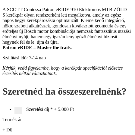
A SCOTT Contessa Patron eRIDE 910 Elektromos MTB ZÖLD
S kerékpár olyan rendszerként lett megalkotva, amely az egész
napos hegyi kerékpározásra optimalizált. Kiemelkedő integráció,
nőkre szabott alkatrészek, gondosan kiválasztott geometria és egy
erőteljes új Bosch motor kombinációja nemcsak fantasztikus utazási
élményt nyújt, hanem egy igazán lenyűgöző élményt biztosít
hegynek fel és le, újra és újra.
Patron eRIDE – Master the trails.
Szállítási idő: 7-14 nap
Kérjük, vedd figyelembe, hogy a kerékpár specifikációi előzetes
értesítés nélkül változhatnak.
Szeretnéd ha összeszerelnénk?
Szerelési díj
*
+
5.000 Ft
Termék ár
+ Díj