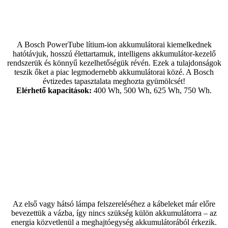
A Bosch PowerTube lítium-ion akkumulátorai kiemelkednek
hatótávjuk, hosszú élettartamuk, intelligens akkumulátor-kezelő
rendszerük és könnyű kezelhetőségük révén. Ezek a tulajdonságok
teszik őket a piac legmodernebb akkumulátorai közé. A Bosch
évtizedes tapasztalata meghozta gyümölcsét!
Elérhető kapacitások:
400 Wh, 500 Wh, 625 Wh, 750 Wh.
Az első vagy hátsó lámpa felszereléséhez a kábeleket már előre
bevezettük a vázba, így nincs szükség külön akkumulátorra – az
energia közvetlenül a meghajtóegység akkumulátorából érkezik.