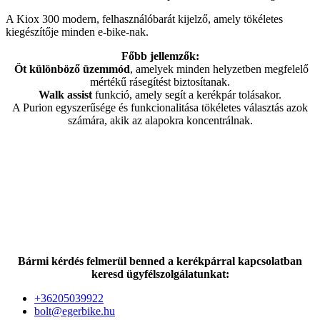
A Kiox 300 modern, felhasználóbarát kijelző, amely tökéletes
kiegészítője minden e-bike-nak.
Főbb jellemzők:
Öt különböző üzemmód
, amelyek minden helyzetben megfelelő
mértékű rásegítést biztosítanak.
Walk assist
funkció, amely segít a kerékpár tolásakor.
A Purion egyszerűsége és funkcionalitása tökéletes választás azok
számára, akik az alapokra koncentrálnak.
Bármi kérdés felmerül benned a kerékpárral kapcsolatban
keresd ügyfélszolgálatunkat:
+36205039922
bolt@egerbike.hu