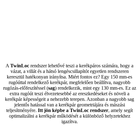
A
TwinLoc
rendszer lehetővé teszi a kerékpáros számára, hogy a
vázat, a villát és a hátsó lengéscsillapítót egyetlen rendszeren
keresztül hatékonyan irányítsa. Miért fontos ez? Egy 150 mm-es
rugóúttal rendelkező kerékpár, megfelelően beállítva, nagyobb
rugózás-előfeszítéssel (
sag
) rendelkezik, mint egy 130 mm-es. Ez az
extra rugóút teszi élvezetesebbé az ereszkedéseket és növeli a
kerékpár képességeit a nehezebb terepen. Azonban a nagyobb sag
jelentős hatással van a kerékpár geometriájára és mászási
teljesítményére.
Itt jön képbe a TwinLoc rendszer
, amely segít
optimalizálni a kerékpár működését a különböző helyzetekhez
igazítva.