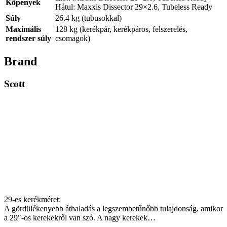
Köpenyek
Hátul: Maxxis Dissector 29×2.6, Tubeless Ready
Súly
26.4 kg (tubusokkal)
Maximális
128 kg (kerékpár, kerékpáros, felszerelés,
rendszer súly
csomagok)
Brand
Scott
29-es kerékméret:
A gördülékenyebb áthaladás a legszembetűnőbb tulajdonság, amikor
a 29″-os kerekekről van szó. A nagy kerekek…