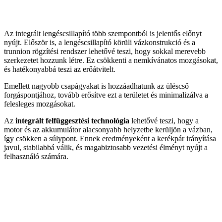
Az integrált lengéscsillapító több szempontból is jelentős előnyt
nyújt. Először is, a lengéscsillapító körüli vázkonstrukció és a
trunnion rögzítési rendszer lehetővé teszi, hogy sokkal merevebb
szerkezetet hozzunk létre. Ez csökkenti a nemkívánatos mozgásokat,
és hatékonyabbá teszi az erőátvitelt.
Emellett nagyobb csapágyakat is hozzáadhatunk az üléscső
forgáspontjához, tovább erősítve ezt a területet és minimalizálva a
felesleges mozgásokat.
Az
integrált felfüggesztési technológia
lehetővé teszi, hogy a
motor és az akkumulátor alacsonyabb helyzetbe kerüljön a vázban,
így csökken a súlypont. Ennek eredményeként a kerékpár irányítása
javul, stabilabbá válik, és magabiztosabb vezetési élményt nyújt a
felhasználó számára.