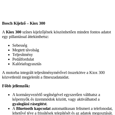
Bosch Kijelző – Kiox 300
A
Kiox 300
színes kijelzőjének köszönhetően minden fontos adatot
egy pillantással áttekinthetsz:
Sebesség
Megtett távolság
Teljesítmény
Pedálfordulat
Kalóriafogyasztás
A motorba integrált teljesítménymérővel összekötve a Kiox 300
közvetlenül megjeleníti a fitneszadataidat.
Főbb jellemzők:
A kormányvezérlő segítségével egyszerűen válthatsz a
képernyők és üzemmódok között, vagy aktiválhatod a
gyaloglási rásegítést
.
A
Bluetooth kapcsolat
automatikusan felismeri a telefonodat,
lehetővé téve a frissítések telepítését és az adatok megosztását.