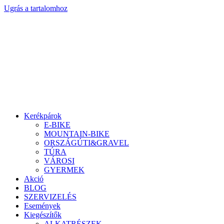
Ugrás a tartalomhoz
Kerékpárok
E-BIKE
MOUNTAIN-BIKE
ORSZÁGÚTI&GRAVEL
TÚRA
VÁROSI
GYERMEK
Akció
BLOG
SZERVIZELÉS
Események
Kiegészítők
ALKATRÉSZEK