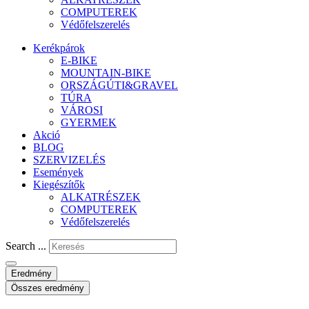
COMPUTEREK
Védőfelszerelés
Kerékpárok
E-BIKE
MOUNTAIN-BIKE
ORSZÁGÚTI&GRAVEL
TÚRA
VÁROSI
GYERMEK
Akció
BLOG
SZERVIZELÉS
Események
Kiegészítők
ALKATRÉSZEK
COMPUTEREK
Védőfelszerelés
Search ...
Eredmény
Összes eredmény