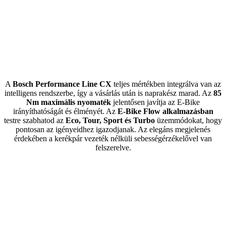
A
Bosch Performance Line CX
teljes mértékben integrálva van az
intelligens rendszerbe, így a vásárlás után is naprakész marad. Az
85
Nm maximális nyomaték
jelentősen javítja az E-Bike
irányíthatóságát és élményét. Az
E-Bike Flow alkalmazásban
testre szabhatod az
Eco, Tour, Sport és Turbo
üzemmódokat, hogy
pontosan az igényeidhez igazodjanak. Az elegáns megjelenés
érdekében a kerékpár vezeték nélküli sebességérzékelővel van
felszerelve.