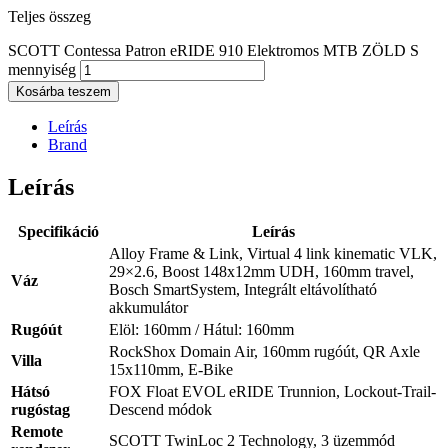
Teljes összeg
SCOTT Contessa Patron eRIDE 910 Elektromos MTB ZÖLD S
mennyiség
Kosárba teszem
Leírás
Brand
Leírás
Specifikáció
Leírás
Alloy Frame & Link, Virtual 4 link kinematic VLK,
29×2.6, Boost 148x12mm UDH, 160mm travel,
Váz
Bosch SmartSystem, Integrált eltávolítható
akkumulátor
Rugóút
Elöl: 160mm / Hátul: 160mm
RockShox Domain Air, 160mm rugóút, QR Axle
Villa
15x110mm, E-Bike
Hátsó
FOX Float EVOL eRIDE Trunnion, Lockout-Trail-
rugóstag
Descend módok
Remote
SCOTT TwinLoc 2 Technology, 3 üzemmód