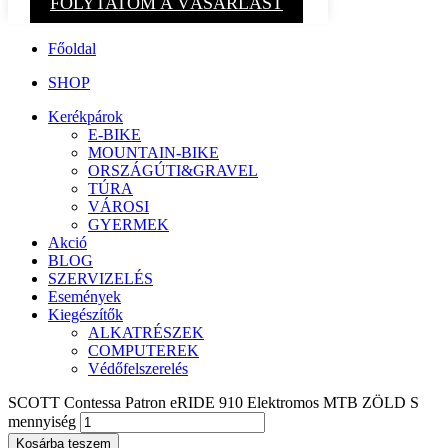
FOLYTATOM A VÁSÁRLÁST
Főoldal
SHOP
Kerékpárok
E-BIKE
MOUNTAIN-BIKE
ORSZÁGÚTI&GRAVEL
TÚRA
VÁROSI
GYERMEK
Akció
BLOG
SZERVIZELÉS
Események
Kiegészítők
ALKATRÉSZEK
COMPUTEREK
Védőfelszerelés
SCOTT Contessa Patron eRIDE 910 Elektromos MTB ZÖLD S
mennyiség
Kosárba teszem