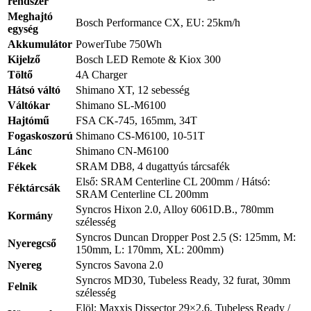
rendszer
Meghajtó
Bosch Performance CX, EU: 25km/h
egység
Akkumulátor
PowerTube 750Wh
Kijelző
Bosch LED Remote & Kiox 300
Töltő
4A Charger
Hátsó váltó
Shimano XT, 12 sebesség
Váltókar
Shimano SL-M6100
Hajtómű
FSA CK-745, 165mm, 34T
Fogaskoszorú
Shimano CS-M6100, 10-51T
Lánc
Shimano CN-M6100
Fékek
SRAM DB8, 4 dugattyús tárcsafék
Első: SRAM Centerline CL 200mm / Hátsó:
Féktárcsák
SRAM Centerline CL 200mm
Syncros Hixon 2.0, Alloy 6061D.B., 780mm
Kormány
szélesség
Syncros Duncan Dropper Post 2.5 (S: 125mm, M:
Nyeregcső
150mm, L: 170mm, XL: 200mm)
Nyereg
Syncros Savona 2.0
Syncros MD30, Tubeless Ready, 32 furat, 30mm
Felnik
szélesség
Elöl: Maxxis Dissector 29×2.6, Tubeless Ready /