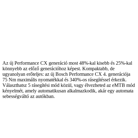
Az új Performance CX generáció most 48%-kal kisebb és 25%-kal
könnyebb az előző generációhoz képest. Kompaktabb, de
ugyanolyan erőteljes: az új Bosch Performance CX 4. generációja
75 Nm maximális nyomatékkal és 340%-os rásegítéssel érkezik.
Választhatsz 5 rásegítési mód közül, vagy élvezheted az eMTB mód
kényelmét, amely automatikusan alkalmazkodik, akár egy automata
sebességváltó az autókban.