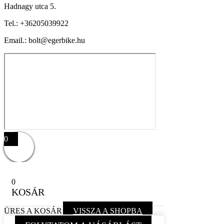
Hadnagy utca 5.
Tel.:
+36205039922
Email.: bolt@egerbike.hu
0
0
KOSÁR
ÜRES A KOSÁR
VISSZA A SHOPBA