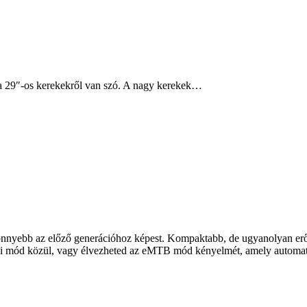
a 29″-os kerekekről van szó. A nagy kerekek…
nnyebb az előző generációhoz képest. Kompaktabb, de ugyanolyan erő
tési mód közül, vagy élvezheted az eMTB mód kényelmét, amely automat