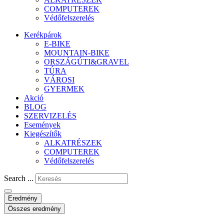
COMPUTEREK
Védőfelszerelés
Kerékpárok
E-BIKE
MOUNTAIN-BIKE
ORSZÁGÚTI&GRAVEL
TÚRA
VÁROSI
GYERMEK
Akció
BLOG
SZERVIZELÉS
Események
Kiegészítők
ALKATRÉSZEK
COMPUTEREK
Védőfelszerelés
Search ...
Eredmény
Összes eredmény