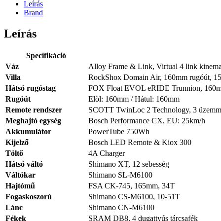
Leírás
Brand
Leírás
Specifikáció
Váz
Alloy Frame & Link, Virtual 4 link kine
Villa
RockShox Domain Air, 160mm rugóút, 15x
Hátsó rugóstag
FOX Float EVOL eRIDE Trunnion, 160mm
Rugóút
Elöl: 160mm / Hátul: 160mm
Remote rendszer
SCOTT TwinLoc 2 Technology, 3 üzem
Meghajtó egység
Bosch Performance CX, EU: 25km/h
Akkumulátor
PowerTube 750Wh
Kijelző
Bosch LED Remote & Kiox 300
Töltő
4A Charger
Hátsó váltó
Shimano XT, 12 sebesség
Váltókar
Shimano SL-M6100
Hajtómű
FSA CK-745, 165mm, 34T
Fogaskoszorú
Shimano CS-M6100, 10-51T
Lánc
Shimano CN-M6100
Fékek
SRAM DB8, 4 dugattyús tárcsafék