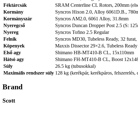
Féktárcsák
SRAM Centerline CL Rotors, 200mm (első
Kormány
Syncros Hixon 2.0, Alloy 6061D.B., 780
Kormányszár
Syncros AM2.0, 6061 Alloy, 31.8mm
Nyeregcső
Syncros Duncan Dropper Post 2.5 (S: 
Nyereg
Syncros Tofino 2.5 Regular
Felnik
Syncros MD30, Tubeless Ready, 32 furat,
Köpenyek
Maxxis Dissector 29×2.6, Tubeless Ready
Első agy
Shimano HB-MT410-B CL, 15x110mm
Hátsó agy
Shimano FH-MT410-B CL, Boost 12x1
Súly
26.5 kg (tubusokkal)
Maximális rendszer súly
128 kg (kerékpár, kerékpáros, felszerelés
Brand
Scott