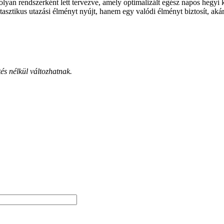
rendszerként lett tervezve, amely optimalizált egész napos hegyi ke
sztikus utazási élményt nyújt, hanem egy valódi élményt biztosít, akár 
tés nélkül változhatnak.