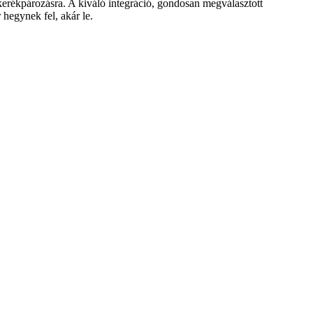
rékpározásra. A kiváló integráció, gondosan megválasztott
hegynek fel, akár le.