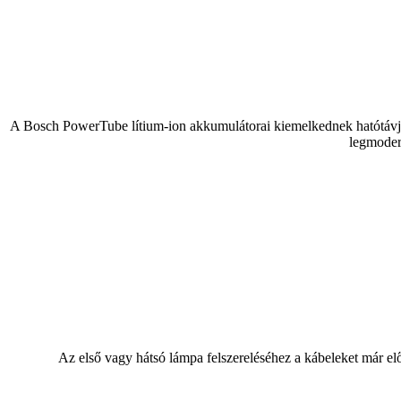
A Bosch PowerTube lítium-ion akkumulátorai kiemelkednek hatótávjuk
legmoder
Az első vagy hátsó lámpa felszereléséhez a kábeleket már e