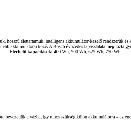
, hosszú élettartamuk, intelligens akkumulátor-kezelő rendszerük és k
nebb akkumulátorai közé. A Bosch évtizedes tapasztalata meghozta gy
Elérhető kapacitások:
400 Wh, 500 Wh, 625 Wh, 750 Wh.
lőre bevezettük a vázba, így nincs szükség külön akkumulátorra – az en