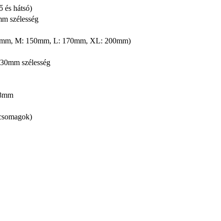
 és hátsó)
mm szélesség
125mm, M: 150mm, L: 170mm, XL: 200mm)
 30mm szélesség
48mm
, csomagok)