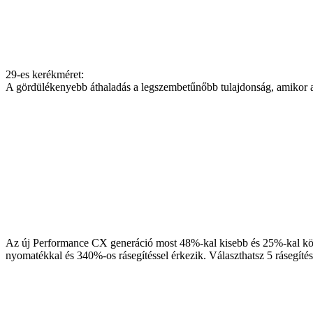
29-es kerékméret:
A gördülékenyebb áthaladás a legszembetűnőbb tulajdonság, amikor 
Az új Performance CX generáció most 48%-kal kisebb és 25%-kal kö
nyomatékkal és 340%-os rásegítéssel érkezik. Választhatsz 5 rásegí