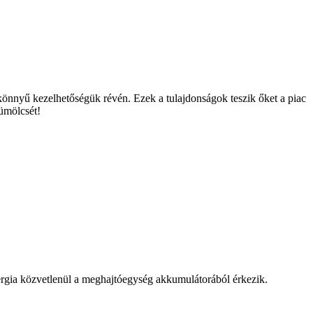
önnyű kezelhetőségük révén. Ezek a tulajdonságok teszik őket a piac
ümölcsét!
ergia közvetlenül a meghajtóegység akkumulátorából érkezik.