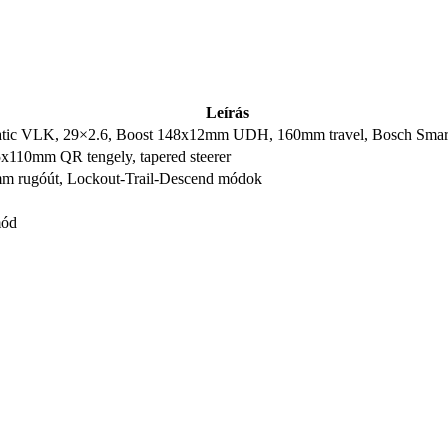
Leírás
matic VLK, 29×2.6, Boost 148x12mm UDH, 160mm travel, Bosch SmartSy
110mm QR tengely, tapered steerer
 rugóút, Lockout-Trail-Descend módok
mód