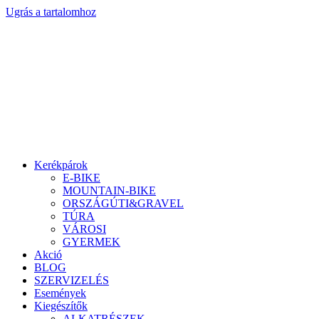
Ugrás a tartalomhoz
Kerékpárok
E-BIKE
MOUNTAIN-BIKE
ORSZÁGÚTI&GRAVEL
TÚRA
VÁROSI
GYERMEK
Akció
BLOG
SZERVIZELÉS
Események
Kiegészítők
ALKATRÉSZEK