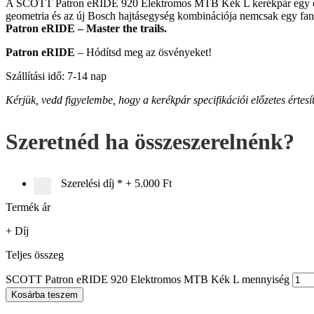
A SCOTT Patron eRIDE 920 Elektromos MTB Kék L kerékpár egy olyan 
geometria és az új Bosch hajtásegység kombinációja nemcsak egy fanta
Patron eRIDE – Master the trails.
Patron eRIDE
– Hódítsd meg az ösvényeket!
Szállítási idő: 7-14 nap
Kérjük, vedd figyelembe, hogy a kerékpár specifikációi előzetes értesí
Szeretnéd ha összeszerelnénk?
Szerelési díj
*
+
5.000 Ft
Termék ár
+ Díj
Teljes összeg
SCOTT Patron eRIDE 920 Elektromos MTB Kék L mennyiség
Kosárba teszem