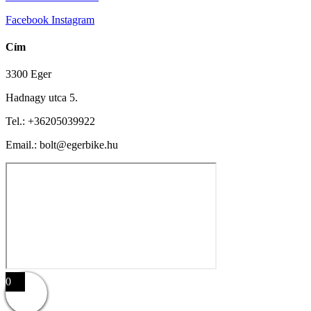
Facebook
Instagram
Cím
3300 Eger
Hadnagy utca 5.
Tel.:
+36205039922
Email.: bolt@egerbike.hu
0