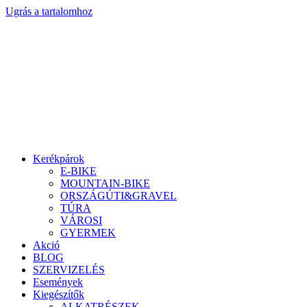
Ugrás a tartalomhoz
Kerékpárok
E-BIKE
MOUNTAIN-BIKE
ORSZÁGÚTI&GRAVEL
TÚRA
VÁROSI
GYERMEK
Akció
BLOG
SZERVIZELÉS
Események
Kiegészítők
ALKATRÉSZEK