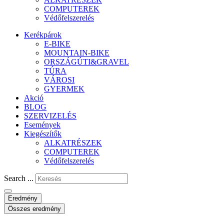
COMPUTEREK
Védőfelszerelés
Kerékpárok
E-BIKE
MOUNTAIN-BIKE
ORSZÁGÚTI&GRAVEL
TÚRA
VÁROSI
GYERMEK
Akció
BLOG
SZERVIZELÉS
Események
Kiegészítők
ALKATRÉSZEK
COMPUTEREK
Védőfelszerelés
Search ...
Eredmény
Összes eredmény