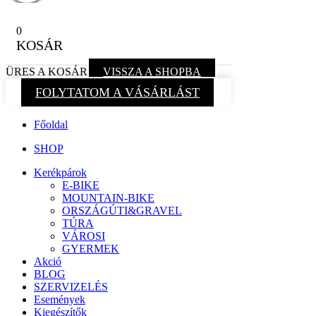
0
KOSÁR
ÜRES A KOSÁR
VISSZA A SHOPBA
FOLYTATOM A VÁSÁRLÁST
Főoldal
SHOP
Kerékpárok
E-BIKE
MOUNTAIN-BIKE
ORSZÁGÚTI&GRAVEL
TÚRA
VÁROSI
GYERMEK
Akció
BLOG
SZERVIZELÉS
Események
Kiegészítők