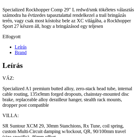
Specialized Rockhopper Comp 29″ L redwd/smk tökéletes választás
számodra ha évtizedes tapasztalattal rendelkezel a trail bringázás
terén, vagy csak most kóstolsz bele az XC világába, a Rockhopper
Sport 27 készen áll, hogy a bringázásod egy teljesen
Elfogyott
Leírás
Brand
Leírás
VÁZ:
Specialized A1 premium butted alloy, zero-stack head tube, internal
cable routing, 135x9mm forged dropouts, chainstay-mounted disc
brake, replaceable alloy derailleur hanger, stealth rack mounts,
dropper post compatible
VILLA:
SR Suntour XCM 29, 30mm Stanchions, Rx Tune, coil spring,
custom Multi-Circuit damping w/lockout, QR, 90/100mm travel
(size-specific), 46mm offset