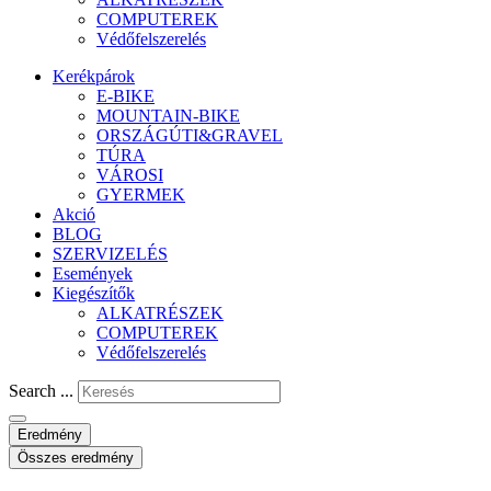
COMPUTEREK
Védőfelszerelés
Kerékpárok
E-BIKE
MOUNTAIN-BIKE
ORSZÁGÚTI&GRAVEL
TÚRA
VÁROSI
GYERMEK
Akció
BLOG
SZERVIZELÉS
Események
Kiegészítők
ALKATRÉSZEK
COMPUTEREK
Védőfelszerelés
Search ...
Eredmény
Összes eredmény