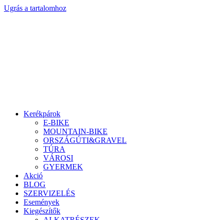
Ugrás a tartalomhoz
Kerékpárok
E-BIKE
MOUNTAIN-BIKE
ORSZÁGÚTI&GRAVEL
TÚRA
VÁROSI
GYERMEK
Akció
BLOG
SZERVIZELÉS
Események
Kiegészítők
ALKATRÉSZEK