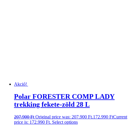
Akció!
Polar FORESTER COMP LADY
trekking fekete-zöld 28 L
207.900
Ft
Original price was: 207.900 Ft.
172.990
Ft
Current
price is: 172.990 Ft.
Select options