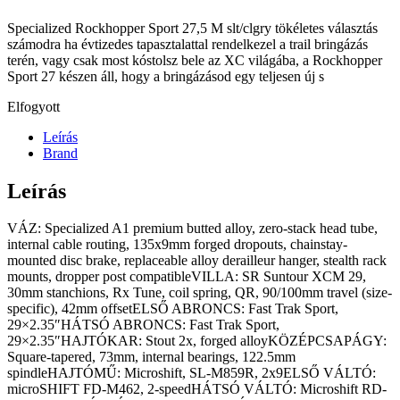
Specialized Rockhopper Sport 27,5 M slt/clgry tökéletes választás
számodra ha évtizedes tapasztalattal rendelkezel a trail bringázás
terén, vagy csak most kóstolsz bele az XC világába, a Rockhopper
Sport 27 készen áll, hogy a bringázásod egy teljesen új s
Elfogyott
Leírás
Brand
Leírás
VÁZ: Specialized A1 premium butted alloy, zero-stack head tube,
internal cable routing, 135x9mm forged dropouts, chainstay-
mounted disc brake, replaceable alloy derailleur hanger, stealth rack
mounts, dropper post compatibleVILLA: SR Suntour XCM 29,
30mm stanchions, Rx Tune, coil spring, QR, 90/100mm travel (size-
specific), 42mm offsetELSŐ ABRONCS: Fast Trak Sport,
29×2.35″HÁTSÓ ABRONCS: Fast Trak Sport,
29×2.35″HAJTÓKAR: Stout 2x, forged alloyKÖZÉPCSAPÁGY:
Square-tapered, 73mm, internal bearings, 122.5mm
spindleHAJTÓMŰ: Microshift, SL-M859R, 2x9ELSŐ VÁLTÓ:
microSHIFT FD-M462, 2-speedHÁTSÓ VÁLTÓ: Microshift RD-