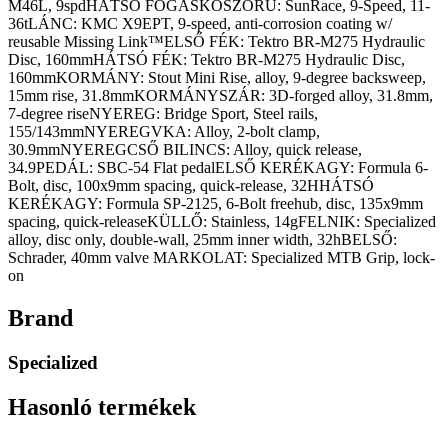
M46L, 9spdHÁTSÓ FOGASKOSZORÚ: SunRace, 9-Speed, 11-
36tLÁNC: KMC X9EPT, 9-speed, anti-corrosion coating w/
reusable Missing Link™ELSŐ FÉK: Tektro BR-M275 Hydraulic
Disc, 160mmHÁTSÓ FÉK: Tektro BR-M275 Hydraulic Disc,
160mmKORMÁNY: Stout Mini Rise, alloy, 9-degree backsweep,
15mm rise, 31.8mmKORMÁNYSZÁR: 3D-forged alloy, 31.8mm,
7-degree riseNYEREG: Bridge Sport, Steel rails,
155/143mmNYEREGVKA: Alloy, 2-bolt clamp,
30.9mmNYEREGCSŐ BILINCS: Alloy, quick release,
34.9PEDÁL: SBC-54 Flat pedalELSŐ KERÉKAGY: Formula 6-
Bolt, disc, 100x9mm spacing, quick-release, 32HHÁTSÓ
KERÉKAGY: Formula SP-2125, 6-Bolt freehub, disc, 135x9mm
spacing, quick-releaseKÜLLŐ: Stainless, 14gFELNIK: Specialized
alloy, disc only, double-wall, 25mm inner width, 32hBELSŐ:
Schrader, 40mm valve MARKOLAT: Specialized MTB Grip, lock-
on
Brand
Specialized
Hasonló termékek