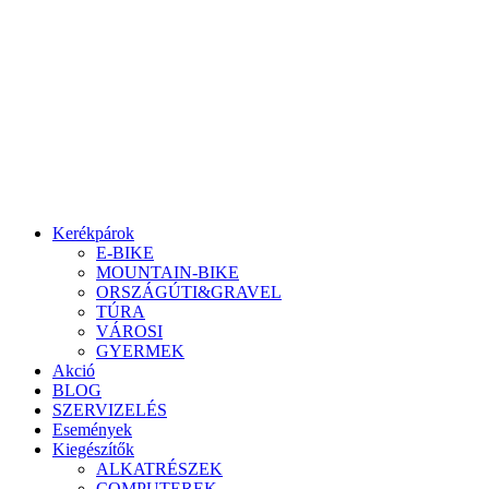
Ugrás
a
tartalomhoz
Kerékpárok
E-BIKE
MOUNTAIN-BIKE
ORSZÁGÚTI&GRAVEL
TÚRA
VÁROSI
GYERMEK
Akció
BLOG
SZERVIZELÉS
Események
Kiegészítők
ALKATRÉSZEK
COMPUTEREK