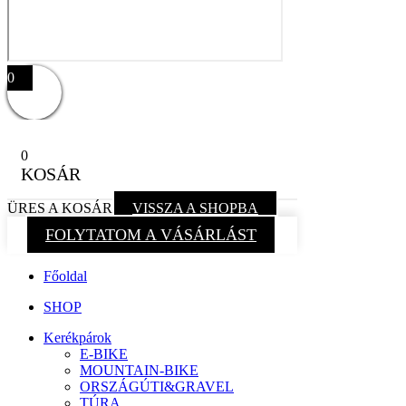
0
0
KOSÁR
ÜRES A KOSÁR
VISSZA A SHOPBA
FOLYTATOM A VÁSÁRLÁST
Főoldal
SHOP
Kerékpárok
E-BIKE
MOUNTAIN-BIKE
ORSZÁGÚTI&GRAVEL
TÚRA