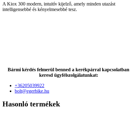
A Kiox 300 modern, intuitív kijelző, amely minden utazást
intelligensebbé és kényelmesebbé tesz.
Bármi kérdés felmerül benned a kerékpárral kapcsolatban
keresd ügyfélszolgálatunkat:
+36205039922
bolt@egerbike.hu
Hasonló termékek