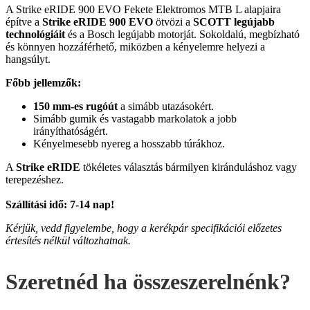
A Strike eRIDE 900 EVO Fekete Elektromos MTB L alapjaira
építve a
Strike eRIDE 900 EVO
ötvözi a
SCOTT legújabb
technológiáit
és a Bosch legújabb motorját. Sokoldalú, megbízható
és könnyen hozzáférhető, miközben a kényelemre helyezi a
hangsúlyt.
Főbb jellemzők:
150 mm-es rugóút
a simább utazásokért.
Simább gumik és vastagabb markolatok a jobb
irányíthatóságért.
Kényelmesebb nyereg a hosszabb túrákhoz.
A
Strike eRIDE
tökéletes választás bármilyen kiránduláshoz vagy
terepezéshez.
Szállítási idő: 7-14 nap!
Kérjük, vedd figyelembe, hogy a kerékpár specifikációi előzetes
értesítés nélkül változhatnak.
Szeretnéd ha összeszerelnénk?