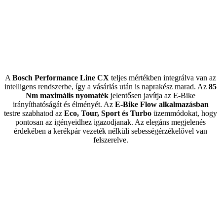
A
Bosch Performance Line CX
teljes mértékben integrálva van az
intelligens rendszerbe, így a vásárlás után is naprakész marad. Az
85
Nm maximális nyomaték
jelentősen javítja az E-Bike
irányíthatóságát és élményét. Az
E-Bike Flow alkalmazásban
testre szabhatod az
Eco, Tour, Sport és Turbo
üzemmódokat, hogy
pontosan az igényeidhez igazodjanak. Az elegáns megjelenés
érdekében a kerékpár vezeték nélküli sebességérzékelővel van
felszerelve.