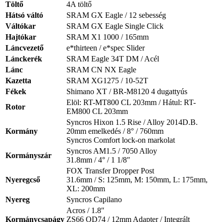
Töltő
4A töltő
Hátsó váltó
SRAM GX Eagle / 12 sebesség
Váltókar
SRAM GX Eagle Single Click
Hajtókar
SRAM X1 1000 / 165mm
Láncvezető
e*thirteen / e*spec Slider
Lánckerék
SRAM Eagle 34T DM / Acél
Lánc
SRAM CN NX Eagle
Kazetta
SRAM XG1275 / 10-52T
Fékek
Shimano XT / BR-M8120 4 dugattyús
Elöl: RT-MT800 CL 203mm / Hátul: RT-
Rotor
EM800 CL 203mm
Syncros Hixon 1.5 Rise / Alloy 2014D.B.
Kormány
20mm emelkedés / 8° / 760mm
Syncros Comfort lock-on markolat
Syncros AM1.5 / 7050 Alloy
Kormányszár
31.8mm / 4° / 1 1/8″
FOX Transfer Dropper Post
Nyeregcső
31.6mm / S: 125mm, M: 150mm, L: 175mm,
XL: 200mm
Nyereg
Syncros Capilano
Acros / 1.8″
Kormánycsapágy
ZS66 OD74 / 12mm Adapter / Integrált