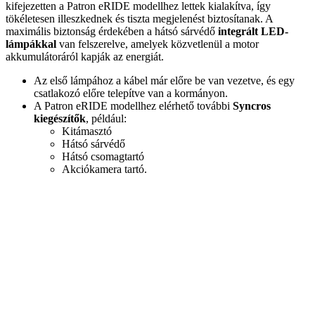
kifejezetten a Patron eRIDE modellhez lettek kialakítva, így
tökéletesen illeszkednek és tiszta megjelenést biztosítanak. A
maximális biztonság érdekében a hátsó sárvédő
integrált LED-
lámpákkal
van felszerelve, amelyek közvetlenül a motor
akkumulátoráról kapják az energiát.
Az első lámpához a kábel már előre be van vezetve, és egy
csatlakozó előre telepítve van a kormányon.
A Patron eRIDE modellhez elérhető további
Syncros
kiegészítők
, például:
Kitámasztó
Hátsó sárvédő
Hátsó csomagtartó
Akciókamera tartó.