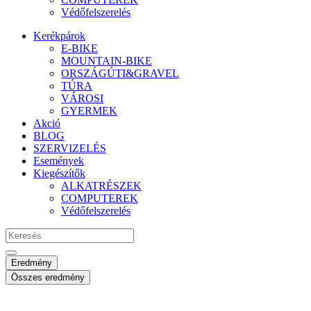
Védőfelszerelés
Kerékpárok
E-BIKE
MOUNTAIN-BIKE
ORSZÁGÚTI&GRAVEL
TÚRA
VÁROSI
GYERMEK
Akció
BLOG
SZERVIZELÉS
Események
Kiegészítők
ALKATRÉSZEK
COMPUTEREK
Védőfelszerelés
Search
...
Eredmény
Összes eredmény