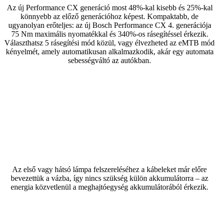
Az új Performance CX generáció most 48%-kal kisebb és 25%-kal
könnyebb az előző generációhoz képest. Kompaktabb, de
ugyanolyan erőteljes: az új Bosch Performance CX 4. generációja
75 Nm maximális nyomatékkal és 340%-os rásegítéssel érkezik.
Választhatsz 5 rásegítési mód közül, vagy élvezheted az eMTB mód
kényelmét, amely automatikusan alkalmazkodik, akár egy automata
sebességváltó az autókban.
Az első vagy hátsó lámpa felszereléséhez a kábeleket már előre
bevezettük a vázba, így nincs szükség külön akkumulátorra – az
energia közvetlenül a meghajtóegység akkumulátorából érkezik.