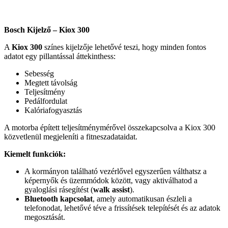
Bosch Kijelző – Kiox 300
A
Kiox 300
színes kijelzője lehetővé teszi, hogy minden fontos
adatot egy pillantással áttekinthess:
Sebesség
Megtett távolság
Teljesítmény
Pedálfordulat
Kalóriafogyasztás
A motorba épített teljesítménymérővel összekapcsolva a Kiox 300
közvetlenül megjeleníti a fitneszadataidat.
Kiemelt funkciók:
A kormányon található vezérlővel egyszerűen válthatsz a
képernyők és üzemmódok között, vagy aktiválhatod a
gyaloglási rásegítést (
walk assist
).
Bluetooth kapcsolat
, amely automatikusan észleli a
telefonodat, lehetővé téve a frissítések telepítését és az adatok
megosztását.