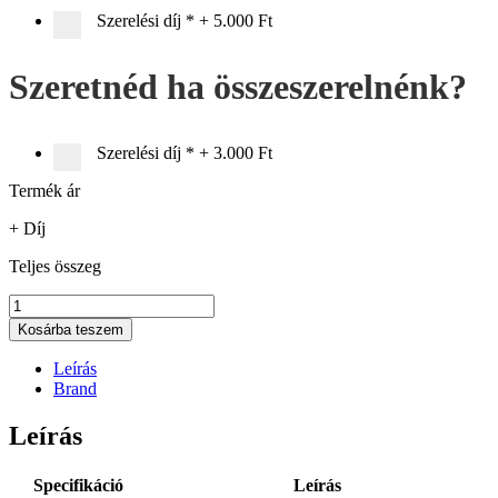
Szerelési díj
*
+
5.000 Ft
Szeretnéd ha összeszerelnénk?
Szerelési díj
*
+
3.000 Ft
Termék ár
+ Díj
Teljes összeg
Strike
eRIDE
Kosárba teszem
900
EVO
Leírás
Fekete
Brand
Elektromos
MTB
Leírás
L
mennyiség
Specifikáció
Leírás