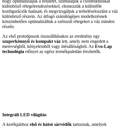
hogy optimalizáljuk a felületet, szimuláljuk a csőstruktúrákat
különböző rétegelrendezésekkel, elemezzük a különféle
konfigurációk hatásait, és megvizsgáljuk a terheléseloszlást a váz
különböző részein. Az átfogó számítógépes modellezésnek
köszönhetően optimalizáltuk a szénszál rétegeket a váz minden
részén.
Az első prototípusok összeállításakor az eredmény egy
szuperkönnyű és kompakt váz
lett, amely nem engedett a
merevségből, kényelemből vagy ütésállóságból. Az
Evo-Lap
technológia
előnyei az egész termékpalettán érezhetők.
Integrált LED világítás
A kerékpárhoz
első és hátsó sárvédők
tartoznak, amelyek