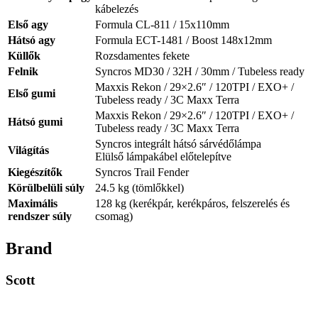
kábelezés
Első agy
Formula CL-811 / 15x110mm
Hátsó agy
Formula ECT-1481 / Boost 148x12mm
Küllők
Rozsdamentes fekete
Felnik
Syncros MD30 / 32H / 30mm / Tubeless ready
Maxxis Rekon / 29×2.6″ / 120TPI / EXO+ /
Első gumi
Tubeless ready / 3C Maxx Terra
Maxxis Rekon / 29×2.6″ / 120TPI / EXO+ /
Hátsó gumi
Tubeless ready / 3C Maxx Terra
Syncros integrált hátsó sárvédőlámpa
Világítás
Elülső lámpakábel előtelepítve
Kiegészítők
Syncros Trail Fender
Körülbelüli súly
24.5 kg (tömlőkkel)
Maximális
128 kg (kerékpár, kerékpáros, felszerelés és
rendszer súly
csomag)
Brand
Scott