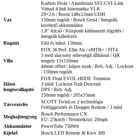
Karbon főváz / Alumínium SST-CST-Link
Virtual 4 link kinematika VLK
29×2.6 / Boost 148x12mm UDH
Váz
150mm rugóút / Bosch Gen4 / Integrált,
kivehető akkumulátor
1.8″ fejcső / Központi kitámasztó rögzítés /
Integrált kábelezés
Rugóút
Elöl és hátul: 150mm
FOX 36 Perf. Elite Air / eMTB+ / FIT4
3 mód alacsony sebességű állítással / QR
Villa
tengely 15x110mm
44mm offset / kúpos nyak / Reb. Adj. / Lockout
/ 150mm rugóút
FOX Float EVOL eRIDE Trunnion
Hátsó
3 mód: Lockout-Trail-Descend
lengéscsillapító
DPS / Reb. Adj.
150mm rugóút / 205x55mm
SCOTT TwinLoc 2 technológia
Távvezérlés
Felfüggesztés és Dropper Remote / 3 mód
Bosch Performance CX
Meghajtóegység
EU: 25km/h / Nemzetközi: 20mph
Akkumulátor
PowerTube 750Wh
Kijelző
Bosch LED Remote & Kiox 300