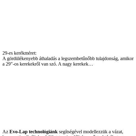
29-es kerékméret:
A gördülékenyebb áthaladás a legszembetűnőbb tulajdonság, amikor
a 29″-os kerekekről van szó. A nagy kerekek…
Az
Evo-Lap technológiánk
segítségével modellezzük a vázat,