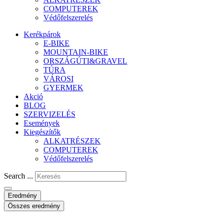
COMPUTEREK
Védőfelszerelés
Kerékpárok
E-BIKE
MOUNTAIN-BIKE
ORSZÁGÚTI&GRAVEL
TÚRA
VÁROSI
GYERMEK
Akció
BLOG
SZERVIZELÉS
Események
Kiegészítők
ALKATRÉSZEK
COMPUTEREK
Védőfelszerelés
Search ...
Eredmény
Összes eredmény