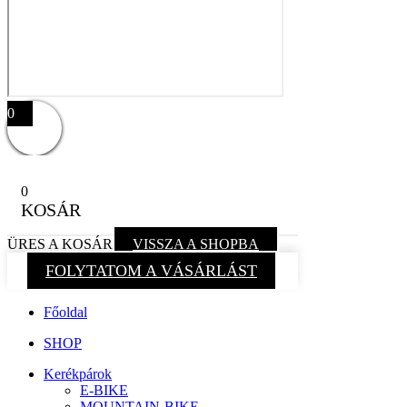
0
0
KOSÁR
ÜRES A KOSÁR
VISSZA A SHOPBA
FOLYTATOM A VÁSÁRLÁST
Főoldal
SHOP
Kerékpárok
E-BIKE
MOUNTAIN-BIKE