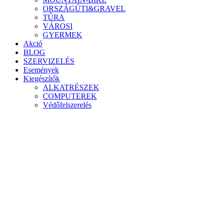
ORSZÁGÚTI&GRAVEL
TÚRA
VÁROSI
GYERMEK
Akció
BLOG
SZERVIZELÉS
Események
Kiegészítők
ALKATRÉSZEK
COMPUTEREK
Védőfelszerelés