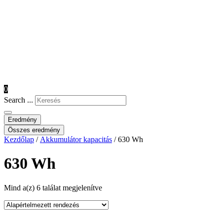
0
Search ...
Eredmény
Összes eredmény
Kezdőlap
/
Akkumulátor kapacitás
/ 630 Wh
630 Wh
Mind a(z) 6 találat megjelenítve