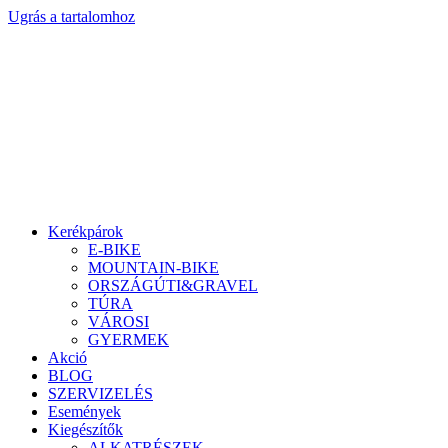
Ugrás a tartalomhoz
Kerékpárok
E-BIKE
MOUNTAIN-BIKE
ORSZÁGÚTI&GRAVEL
TÚRA
VÁROSI
GYERMEK
Akció
BLOG
SZERVIZELÉS
Események
Kiegészítők
ALKATRÉSZEK