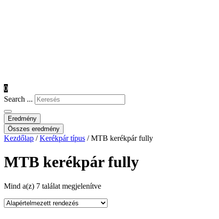
0
Search ...
Eredmény
Összes eredmény
Kezdőlap
/
Kerékpár típus
/ MTB kerékpár fully
MTB kerékpár fully
Mind a(z) 7 találat megjelenítve