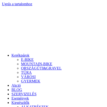
Ugrás a tartalomhoz
Kerékpárok
E-BIKE
MOUNTAIN-BIKE
ORSZÁGÚTI&GRAVEL
TÚRA
VÁROSI
GYERMEK
Akció
BLOG
SZERVIZELÉS
Események
Kiegészítők
ALKATRÉSZEK