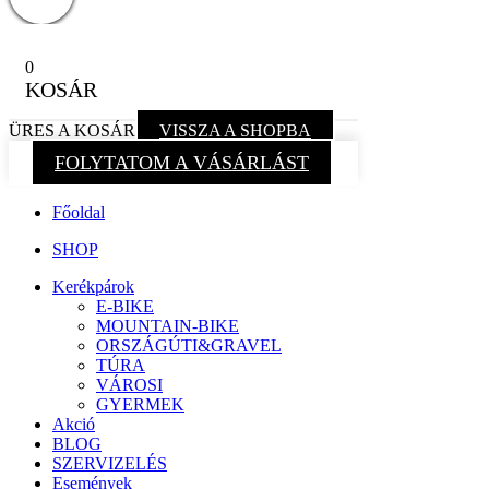
0
KOSÁR
ÜRES A KOSÁR
VISSZA A SHOPBA
FOLYTATOM A VÁSÁRLÁST
Főoldal
SHOP
Kerékpárok
E-BIKE
MOUNTAIN-BIKE
ORSZÁGÚTI&GRAVEL
TÚRA
VÁROSI
GYERMEK
Akció
BLOG
SZERVIZELÉS
Események