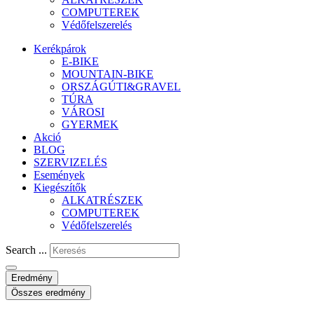
COMPUTEREK
Védőfelszerelés
Kerékpárok
E-BIKE
MOUNTAIN-BIKE
ORSZÁGÚTI&GRAVEL
TÚRA
VÁROSI
GYERMEK
Akció
BLOG
SZERVIZELÉS
Események
Kiegészítők
ALKATRÉSZEK
COMPUTEREK
Védőfelszerelés
Search ...
Eredmény
Összes eredmény