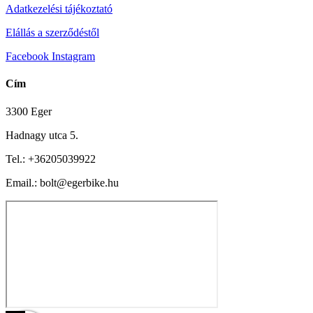
Adatkezelési tájékoztató
Elállás a szerződéstől
Facebook
Instagram
Cím
3300 Eger
Hadnagy utca 5.
Tel.:
+36205039922
Email.: bolt@egerbike.hu