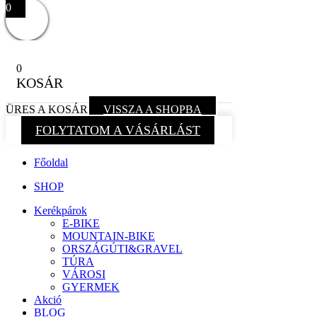
0
0
KOSÁR
ÜRES A KOSÁR
VISSZA A SHOPBA
FOLYTATOM A VÁSÁRLÁST
Főoldal
SHOP
Kerékpárok
E-BIKE
MOUNTAIN-BIKE
ORSZÁGÚTI&GRAVEL
TÚRA
VÁROSI
GYERMEK
Akció
BLOG