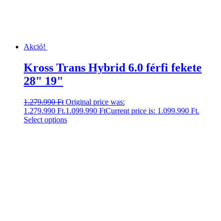
Akció!
Kross Trans Hybrid 6.0 férfi fekete
28" 19"
1.279.990
Ft
Original price was:
1.279.990 Ft.
1.099.990
Ft
Current price is: 1.099.990 Ft.
Select options