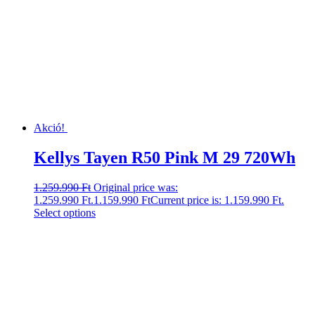
Akció!
Kellys Tayen R50 Pink M 29 720Wh
1.259.990
Ft
Original price was:
1.259.990 Ft.
1.159.990
Ft
Current price is: 1.159.990 Ft.
Select options