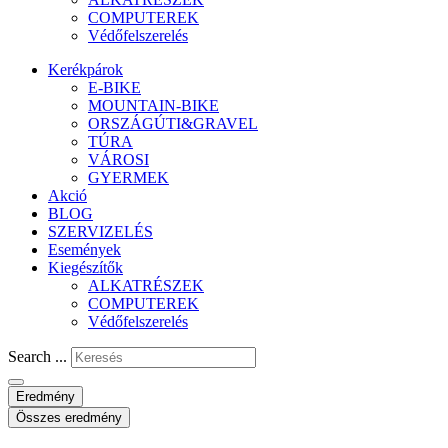
COMPUTEREK
Védőfelszerelés
Kerékpárok
E-BIKE
MOUNTAIN-BIKE
ORSZÁGÚTI&GRAVEL
TÚRA
VÁROSI
GYERMEK
Akció
BLOG
SZERVIZELÉS
Események
Kiegészítők
ALKATRÉSZEK
COMPUTEREK
Védőfelszerelés
Search ...
Eredmény
Összes eredmény