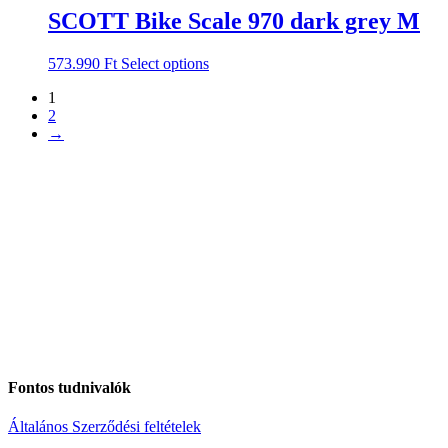
SCOTT Bike Scale 970 dark grey M
573.990
Ft
Select options
1
2
→
Fontos tudnivalók
Általános Szerződési feltételek