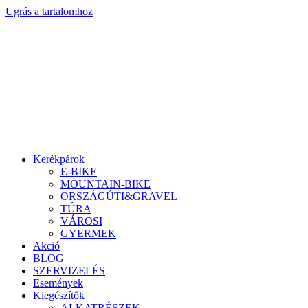
Ugrás a tartalomhoz
Kerékpárok
E-BIKE
MOUNTAIN-BIKE
ORSZÁGÚTI&GRAVEL
TÚRA
VÁROSI
GYERMEK
Akció
BLOG
SZERVIZELÉS
Események
Kiegészítők
ALKATRÉSZEK