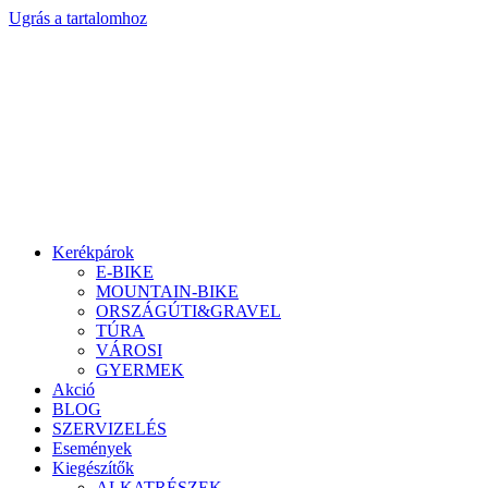
Ugrás a tartalomhoz
Kerékpárok
E-BIKE
MOUNTAIN-BIKE
ORSZÁGÚTI&GRAVEL
TÚRA
VÁROSI
GYERMEK
Akció
BLOG
SZERVIZELÉS
Események
Kiegészítők
ALKATRÉSZEK