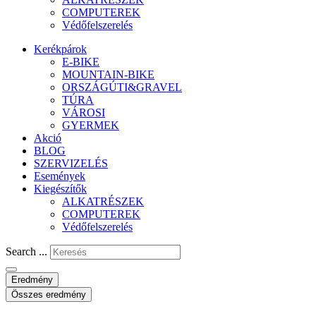
COMPUTEREK
Védőfelszerelés
Kerékpárok
E-BIKE
MOUNTAIN-BIKE
ORSZÁGÚTI&GRAVEL
TÚRA
VÁROSI
GYERMEK
Akció
BLOG
SZERVIZELÉS
Események
Kiegészítők
ALKATRÉSZEK
COMPUTEREK
Védőfelszerelés
Search ...
Eredmény
Összes eredmény