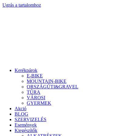
Ugrás a tartalomhoz
Kerékpárok
E-BIKE
MOUNTAIN-BIKE
ORSZÁGÚTI&GRAVEL
TÚRA
VÁROSI
GYERMEK
Akció
BLOG
SZERVIZELÉS
Események
Kiegészítők
ALKATRÉSZEK