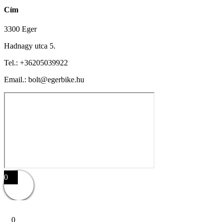
Cím
3300 Eger
Hadnagy utca 5.
Tel.:
+36205039922
Email.: bolt@egerbike.hu
0
0