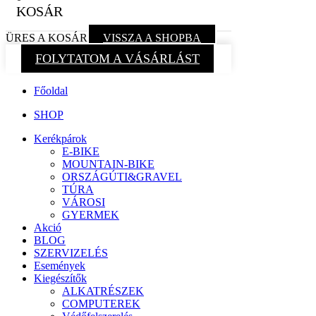
KOSÁR
ÜRES A KOSÁR
VISSZA A SHOPBA
FOLYTATOM A VÁSÁRLÁST
Főoldal
SHOP
Kerékpárok
E-BIKE
MOUNTAIN-BIKE
ORSZÁGÚTI&GRAVEL
TÚRA
VÁROSI
GYERMEK
Akció
BLOG
SZERVIZELÉS
Események
Kiegészítők
ALKATRÉSZEK
COMPUTEREK