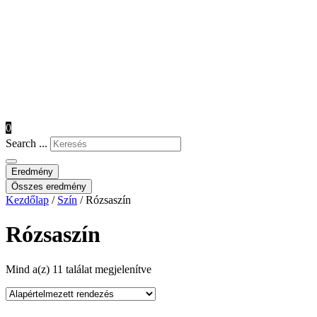
0
Search ...
Eredmény
Összes eredmény
Kezdőlap
/
Szín
/ Rózsaszín
Rózsaszín
Mind a(z) 11 találat megjelenítve