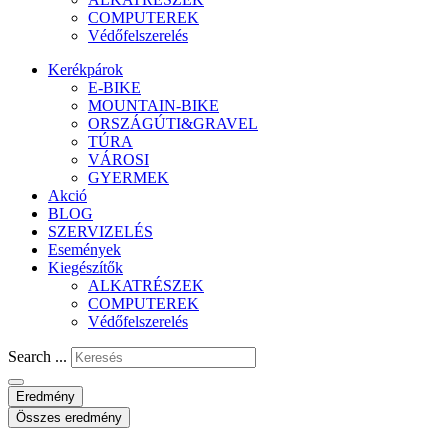
COMPUTEREK
Védőfelszerelés
Kerékpárok
E-BIKE
MOUNTAIN-BIKE
ORSZÁGÚTI&GRAVEL
TÚRA
VÁROSI
GYERMEK
Akció
BLOG
SZERVIZELÉS
Események
Kiegészítők
ALKATRÉSZEK
COMPUTEREK
Védőfelszerelés
Search ...
Eredmény
Összes eredmény