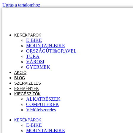
Ugrás a tartalomhoz
KERÉKPÁROK
E-BIKE
MOUNTAIN-BIKE
ORSZÁGÚTI&GRAVEL
TÚRA
VÁROSI
GYERMEK
AKCIÓ
BLOG
SZERVIZELÉS
ESEMÉNYEK
KIEGÉSZÍTŐK
ALKATRÉSZEK
COMPUTEREK
Védőfelszerelés
KERÉKPÁROK
E-BIKE
MOUNTAIN-BIKE