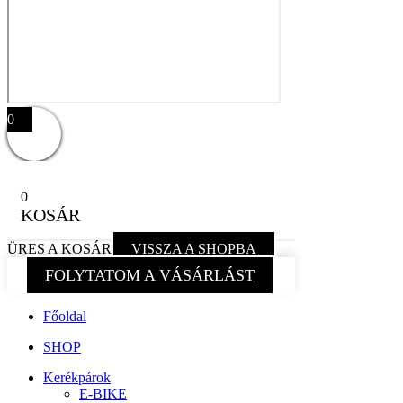
0
0
KOSÁR
ÜRES A KOSÁR
VISSZA A SHOPBA
FOLYTATOM A VÁSÁRLÁST
Főoldal
SHOP
Kerékpárok
E-BIKE