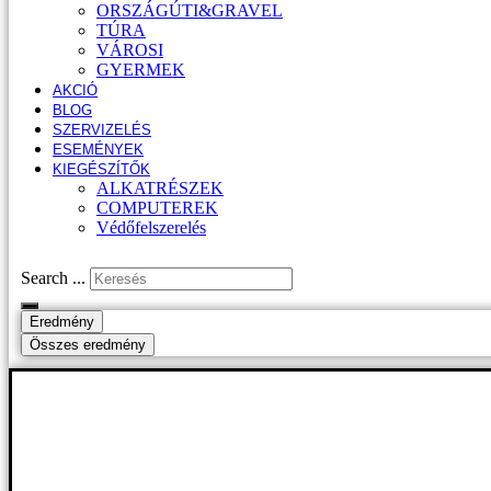
ORSZÁGÚTI&GRAVEL
TÚRA
VÁROSI
GYERMEK
AKCIÓ
BLOG
SZERVIZELÉS
ESEMÉNYEK
KIEGÉSZÍTŐK
ALKATRÉSZEK
COMPUTEREK
Védőfelszerelés
Search ...
Eredmény
Összes eredmény