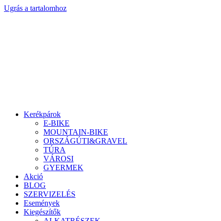
Ugrás a tartalomhoz
Kerékpárok
E-BIKE
MOUNTAIN-BIKE
ORSZÁGÚTI&GRAVEL
TÚRA
VÁROSI
GYERMEK
Akció
BLOG
SZERVIZELÉS
Események
Kiegészítők
ALKATRÉSZEK