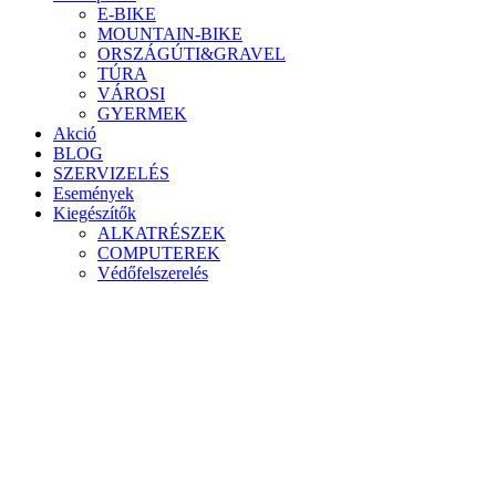
E-BIKE
MOUNTAIN-BIKE
ORSZÁGÚTI&GRAVEL
TÚRA
VÁROSI
GYERMEK
Akció
BLOG
SZERVIZELÉS
Események
Kiegészítők
ALKATRÉSZEK
COMPUTEREK
Védőfelszerelés