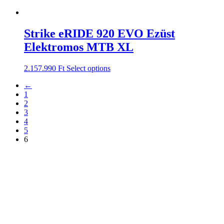
Strike eRIDE 920 EVO Ezüst
Elektromos MTB XL
2.157.990
Ft
Select options
←
1
2
3
4
5
6