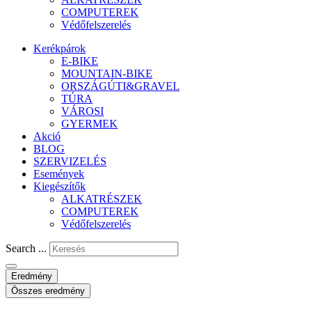
COMPUTEREK
Védőfelszerelés
Kerékpárok
E-BIKE
MOUNTAIN-BIKE
ORSZÁGÚTI&GRAVEL
TÚRA
VÁROSI
GYERMEK
Akció
BLOG
SZERVIZELÉS
Események
Kiegészítők
ALKATRÉSZEK
COMPUTEREK
Védőfelszerelés
Search ...
Eredmény
Összes eredmény