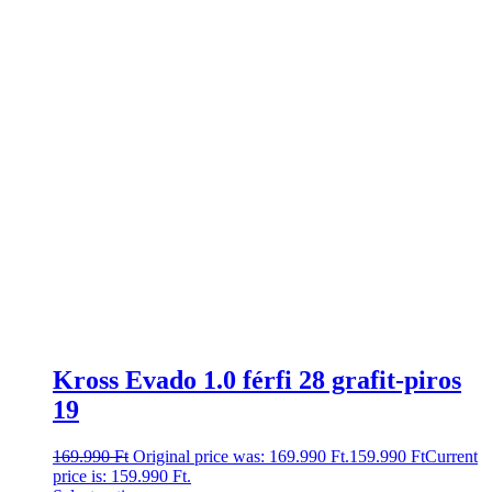
Kross Evado 1.0 férfi 28 grafit-piros
19
169.990
Ft
Original price was: 169.990 Ft.
159.990
Ft
Current
price is: 159.990 Ft.