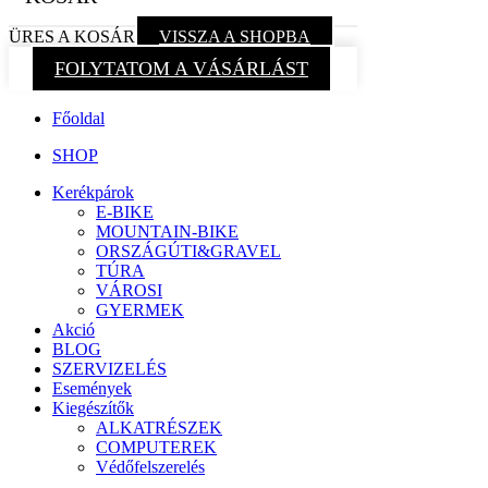
ÜRES A KOSÁR
VISSZA A SHOPBA
FOLYTATOM A VÁSÁRLÁST
Főoldal
SHOP
Kerékpárok
E-BIKE
MOUNTAIN-BIKE
ORSZÁGÚTI&GRAVEL
TÚRA
VÁROSI
GYERMEK
Akció
BLOG
SZERVIZELÉS
Események
Kiegészítők
ALKATRÉSZEK
COMPUTEREK
Védőfelszerelés