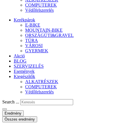
COMPUTEREK
Védőfelszerelés
Kerékpárok
E-BIKE
MOUNTAIN-BIKE
ORSZÁGÚTI&GRAVEL
TÚRA
VÁROSI
GYERMEK
Akció
BLOG
SZERVIZELÉS
Események
Kiegészítők
ALKATRÉSZEK
COMPUTEREK
Védőfelszerelés
Search ...
Eredmény
Összes eredmény