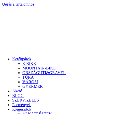
Ugrás a tartalomhoz
Kerékpárok
E-BIKE
MOUNTAIN-BIKE
ORSZÁGÚTI&GRAVEL
TÚRA
VÁROSI
GYERMEK
Akció
BLOG
SZERVIZELÉS
Események
Kiegészítők
ALKATRÉSZEK