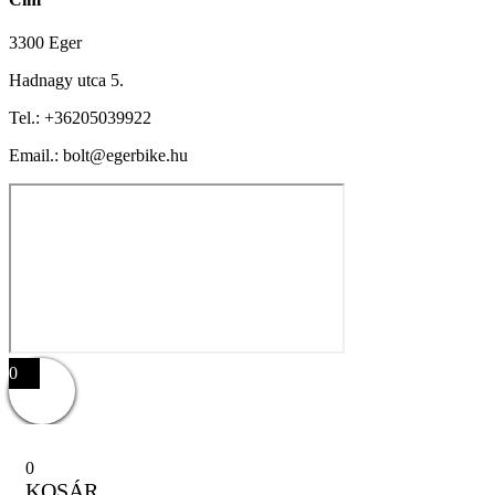
3300 Eger
Hadnagy utca 5.
Tel.:
+36205039922
Email.: bolt@egerbike.hu
0
0
KOSÁR