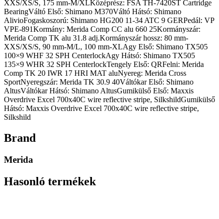
XXS/XS/S, 175 mm-M/XLKözéprész: FSA TH-7420ST Cartridge
BearingVáltó Első: Shimano M370Váltó Hátsó: Shimano
AlivioFogaskoszorú: Shimano HG200 11-34 ATC 9 GERPedál: VP
VPE-891Kormány: Merida Comp CC alu 660 25Kormányszár:
Merida Comp TK alu 31.8 adj.Kormányszár hossz: 80 mm-
XXS/XS/S, 90 mm-M/L, 100 mm-XLAgy Első: Shimano TX505
100×9 WHF 32 SPH CenterlockAgy Hátsó: Shimano TX505
135×9 WHR 32 SPH CenterlockTengely Első: QRFelni: Merida
Comp TK 20 IWR 17 HRI MAT aluNyereg: Merida Cross
SportNyeregszár: Merida TK 30.9 40Váltókar Első: Shimano
AltusVáltókar Hátsó: Shimano AltusGumikülső Első: Maxxis
Overdrive Excel 700x40C wire reflective stripe, SilkshildGumikülső
Hátsó: Maxxis Overdrive Excel 700x40C wire reflective stripe,
Silkshild
Brand
Merida
Hasonló termékek