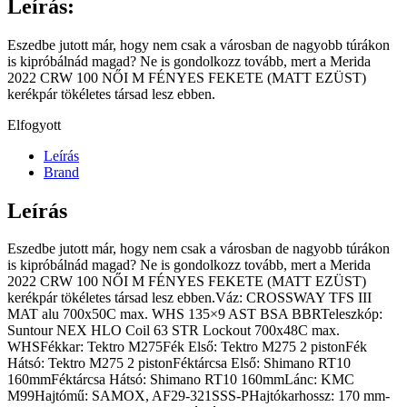
Leírás:
Eszedbe jutott már, hogy nem csak a városban de nagyobb túrákon
is kipróbálnád magad? Ne is gondolkozz tovább, mert a Merida
2022 CRW 100 NŐI M FÉNYES FEKETE (MATT EZÜST)
kerékpár tökéletes társad lesz ebben.
Elfogyott
Leírás
Brand
Leírás
Eszedbe jutott már, hogy nem csak a városban de nagyobb túrákon
is kipróbálnád magad? Ne is gondolkozz tovább, mert a Merida
2022 CRW 100 NŐI M FÉNYES FEKETE (MATT EZÜST)
kerékpár tökéletes társad lesz ebben.Váz: CROSSWAY TFS III
MAT alu 700x50C max. WHS 135×9 AST BSA BBRTeleszkóp:
Suntour NEX HLO Coil 63 STR Lockout 700x48C max.
WHSFékkar: Tektro M275Fék Első: Tektro M275 2 pistonFék
Hátsó: Tektro M275 2 pistonFéktárcsa Első: Shimano RT10
160mmFéktárcsa Hátsó: Shimano RT10 160mmLánc: KMC
M99Hajtómű: SAMOX, AF29-321SSS-PHajtókarhossz: 170 mm-